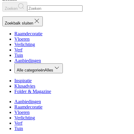
Zoeken
Zoekbalk sluiten
Raamdecoratie
Vloeren
Verlichting
Verf
Tuin
Aanbiedingen
Alle categorieën
Alles
Inspiratie
Klusadvies
Folder & Magazine
Aanbiedingen
Raamdecoratie
Vloeren
Verlichting
Verf
Tuin