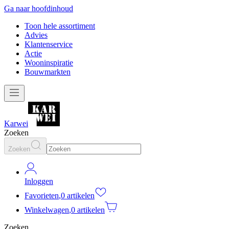
Ga naar hoofdinhoud
Toon hele assortiment
Advies
Klantenservice
Actie
Wooninspiratie
Bouwmarkten
Karwei
Zoeken
Zoeken
Inloggen
Favorieten
,
0 artikelen
Winkelwagen
,
0 artikelen
Zoeken