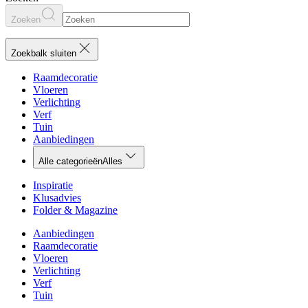
Zoeken
Zoekbalk sluiten
Raamdecoratie
Vloeren
Verlichting
Verf
Tuin
Aanbiedingen
Alle categorieën
Alles
Inspiratie
Klusadvies
Folder & Magazine
Aanbiedingen
Raamdecoratie
Vloeren
Verlichting
Verf
Tuin