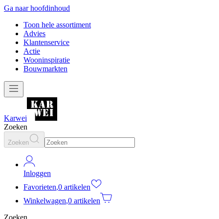
Ga naar hoofdinhoud
Toon hele assortiment
Advies
Klantenservice
Actie
Wooninspiratie
Bouwmarkten
Karwei
Zoeken
Zoeken
Inloggen
Favorieten
,
0 artikelen
Winkelwagen
,
0 artikelen
Zoeken