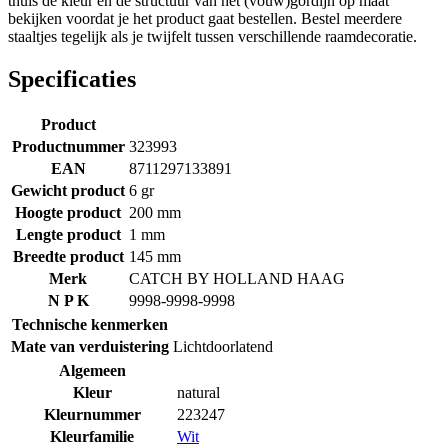
thuis de kleur en de structuur van het (vouw)gordijn op maat
bekijken voordat je het product gaat bestellen. Bestel meerdere
staaltjes tegelijk als je twijfelt tussen verschillende raamdecoratie.
Specificaties
Product
Productnummer
323993
EAN
8711297133891
Gewicht product
6 gr
Hoogte product
200 mm
Lengte product
1 mm
Breedte product
145 mm
Merk
CATCH BY HOLLAND HAAG
N P K
9998-9998-9998
Technische kenmerken
Mate van verduistering
Lichtdoorlatend
Algemeen
Kleur
natural
Kleurnummer
223247
Kleurfamilie
Wit