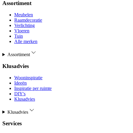
Assortiment
Meubelen
Raamdecoratie
Verlichting
Vloeren
Tuin
Alle merken
Assortiment
Klusadvies
Wooninspiratie
Ideeën
Inspiratie per ruimte
DIY's
Klusadvies
Klusadvies
Services