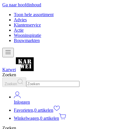
Ga naar hoofdinhoud
Toon hele assortiment
Advies
Klantenservice
Actie
Wooninspiratie
Bouwmarkten
Karwei
Zoeken
Zoeken
Inloggen
Favorieten
,
0 artikelen
Winkelwagen
,
0 artikelen
Zoeken