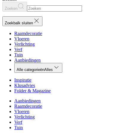
Zoeken
Zoekbalk sluiten
Raamdecoratie
Vloeren
Verlichting
Verf
Tuin
Aanbiedingen
Alle categorieën
Alles
Inspiratie
Klusadvies
Folder & Magazine
Aanbiedingen
Raamdecoratie
Vloeren
Verlichting
Verf
Tuin