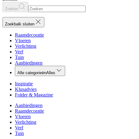
Zoeken
Zoekbalk sluiten
Raamdecoratie
Vloeren
Verlichting
Verf
Tuin
Aanbiedingen
Alle categorieën
Alles
Inspiratie
Klusadvies
Folder & Magazine
Aanbiedingen
Raamdecoratie
Vloeren
Verlichting
Verf
Tuin