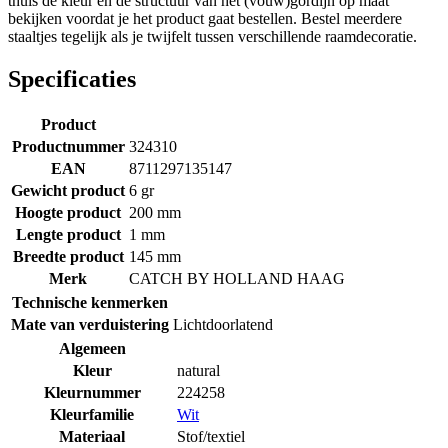
thuis de kleur en de structuur van het (vouw)gordijn op maat
bekijken voordat je het product gaat bestellen. Bestel meerdere
staaltjes tegelijk als je twijfelt tussen verschillende raamdecoratie.
Specificaties
Product
Productnummer
324310
EAN
8711297135147
Gewicht product
6 gr
Hoogte product
200 mm
Lengte product
1 mm
Breedte product
145 mm
Merk
CATCH BY HOLLAND HAAG
Technische kenmerken
Mate van verduistering
Lichtdoorlatend
Algemeen
Kleur
natural
Kleurnummer
224258
Kleurfamilie
Wit
Materiaal
Stof/textiel