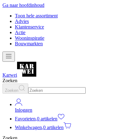
Ga naar hoofdinhoud
Toon hele assortiment
Advies
Klantenservice
Actie
Wooninspiratie
Bouwmarkten
Karwei
Zoeken
Zoeken
Inloggen
Favorieten
,
0 artikelen
Winkelwagen
,
0 artikelen
Zoeken