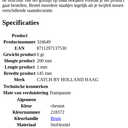
de structuur van het gordijn op maat bekijken voordat je het product
gaat bestellen. Bestel meerdere staaltjes tegelijk als je twijfelt tussen
verschillende raamdecoratie.
Specificaties
Product
Productnummer
324649
EAN
8711297137530
Gewicht product
6 gr
Hoogte product
200 mm
Lengte product
1 mm
Breedte product
145 mm
Merk
CATCH BY HOLLAND HAAG
Technische kenmerken
Mate van verduistering
Transparant
Algemeen
Kleur
chesnut
Kleurnummer
218372
Kleurfamilie
Bruin
Materiaal
Stof/textiel