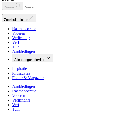
Zoeken
Zoekbalk sluiten
Raamdecoratie
Vloeren
Verlichting
Verf
Tuin
Aanbiedingen
Alle categorieën
Alles
Inspiratie
Klusadvies
Folder & Magazine
Aanbiedingen
Raamdecoratie
Vloeren
Verlichting
Verf
Tuin