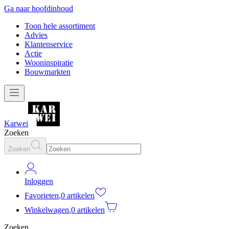
Ga naar hoofdinhoud
Toon hele assortiment
Advies
Klantenservice
Actie
Wooninspiratie
Bouwmarkten
Karwei
Zoeken
Zoeken
Inloggen
Favorieten
,
0 artikelen
Winkelwagen
,
0 artikelen
Zoeken