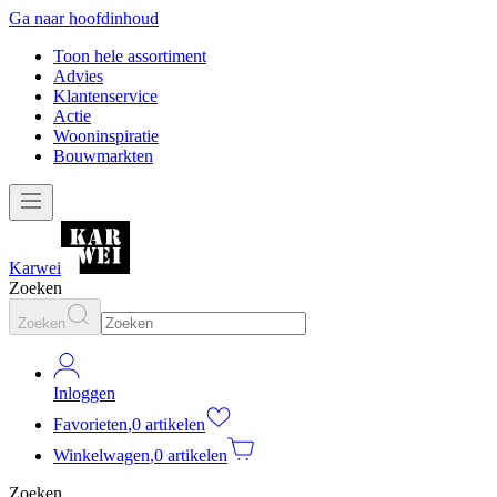
Ga naar hoofdinhoud
Toon hele assortiment
Advies
Klantenservice
Actie
Wooninspiratie
Bouwmarkten
Karwei
Zoeken
Zoeken
Inloggen
Favorieten
,
0 artikelen
Winkelwagen
,
0 artikelen
Zoeken