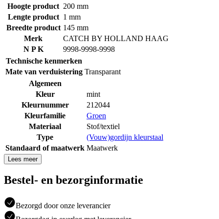
Hoogte product
200 mm
Lengte product
1 mm
Breedte product
145 mm
Merk
CATCH BY HOLLAND HAAG
N P K
9998-9998-9998
Technische kenmerken
Mate van verduistering
Transparant
Algemeen
Kleur
mint
Kleurnummer
212044
Kleurfamilie
Groen
Materiaal
Stof/textiel
Type
(Vouw)gordijn kleurstaal
Standaard of maatwerk
Maatwerk
Lees meer
Bestel- en bezorginformatie
Bezorgd door onze leverancier