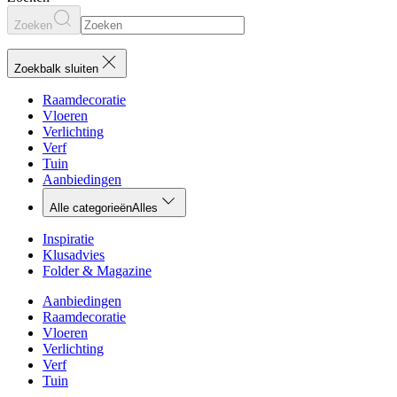
Zoeken
Zoekbalk sluiten
Raamdecoratie
Vloeren
Verlichting
Verf
Tuin
Aanbiedingen
Alle categorieën
Alles
Inspiratie
Klusadvies
Folder & Magazine
Aanbiedingen
Raamdecoratie
Vloeren
Verlichting
Verf
Tuin