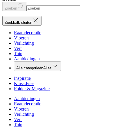
Zoeken
Zoekbalk sluiten
Raamdecoratie
Vloeren
Verlichting
Verf
Tuin
Aanbiedingen
Alle categorieën
Alles
Inspiratie
Klusadvies
Folder & Magazine
Aanbiedingen
Raamdecoratie
Vloeren
Verlichting
Verf
Tuin