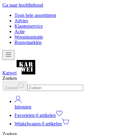
Ga naar hoofdinhoud
Toon hele assortiment
Advies
Klantenservice
Actie
Wooninspiratie
Bouwmarkten
Karwei
Zoeken
Zoeken
Inloggen
Favorieten
,
0 artikelen
Winkelwagen
,
0 artikelen
Zoeken