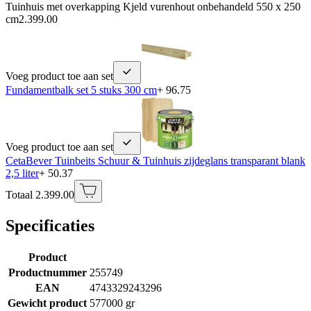
Tuinhuis met overkapping Kjeld vurenhout onbehandeld 550 x 250
cm
2.399.00
Voeg product toe aan set
Fundamentbalk set 5 stuks 300 cm
+ 96.75
Voeg product toe aan set
CetaBever Tuinbeits Schuur & Tuinhuis zijdeglans transparant blank
2,5 liter
+ 50.37
Totaal 2.399.00
Specificaties
Product
Productnummer
255749
EAN
4743329243296
Gewicht product
577000 gr