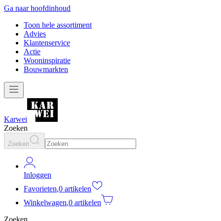
Ga naar hoofdinhoud
Toon hele assortiment
Advies
Klantenservice
Actie
Wooninspiratie
Bouwmarkten
Karwei
Zoeken
Zoeken
Inloggen
Favorieten
,
0 artikelen
Winkelwagen
,
0 artikelen
Zoeken