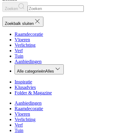
Zoeken
Zoekbalk sluiten
Raamdecoratie
Vloeren
Verlichting
Verf
Tuin
Aanbiedingen
Alle categorieën
Alles
Inspiratie
Klusadvies
Folder & Magazine
Aanbiedingen
Raamdecoratie
Vloeren
Verlichting
Verf
Tuin