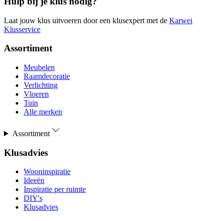
Hulp bij je klus nodig?
Laat jouw klus uitvoeren door een klusexpert met de
Karwei
Klusservice
Assortiment
Meubelen
Raamdecoratie
Verlichting
Vloeren
Tuin
Alle merken
Assortiment
Klusadvies
Wooninspiratie
Ideeën
Inspiratie per ruimte
DIY's
Klusadvies