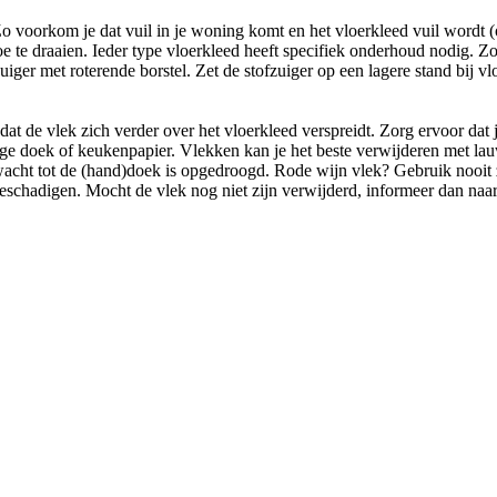
o voorkom je dat vuil in je woning komt en het vloerkleed vuil wordt (
 te draaien. Ieder type vloerkleed heeft specifiek onderhoud nodig. Zo
zuiger met roterende borstel. Zet de stofzuiger op een lagere stand bij 
 de vlek zich verder over het vloerkleed verspreidt. Zorg ervoor dat j
e doek of keukenpapier. Vlekken kan je het beste verwijderen met lauw
wacht tot de (hand)doek is opgedroogd. Rode wijn vlek? Gebruik nooit z
eschadigen. Mocht de vlek nog niet zijn verwijderd, informeer dan naar d