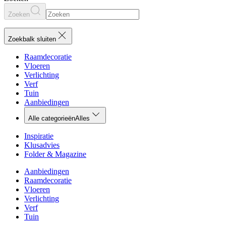
Zoeken
Zoekbalk sluiten
Raamdecoratie
Vloeren
Verlichting
Verf
Tuin
Aanbiedingen
Alle categorieën
Alles
Inspiratie
Klusadvies
Folder & Magazine
Aanbiedingen
Raamdecoratie
Vloeren
Verlichting
Verf
Tuin