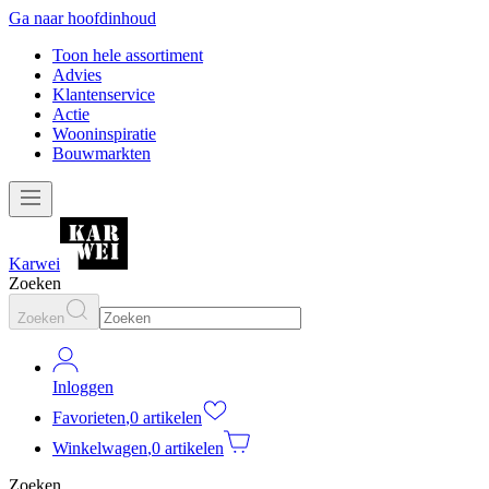
Ga naar hoofdinhoud
Toon hele assortiment
Advies
Klantenservice
Actie
Wooninspiratie
Bouwmarkten
Karwei
Zoeken
Zoeken
Inloggen
Favorieten
,
0 artikelen
Winkelwagen
,
0 artikelen
Zoeken