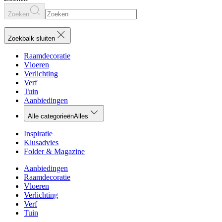
Zoeken
Zoekbalk sluiten
Raamdecoratie
Vloeren
Verlichting
Verf
Tuin
Aanbiedingen
Alle categorieën
Alles
Inspiratie
Klusadvies
Folder & Magazine
Aanbiedingen
Raamdecoratie
Vloeren
Verlichting
Verf
Tuin