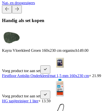
Nat- en droogzuigers
Handig als set kopen
Kayra Vloerkleed Groen 160x230 cm organisch
149.00
Voeg product toe aan set
Firstfloor Antislip Onderkleed/mat 1,5 mm 160x230 cm
+ 21.99
Voeg product toe aan set
HG tapijtreiniger 1 liter
+ 13.59