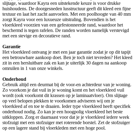
slijtage, waardoor Kayra een uitstekende keuze is voor drukke
huishoudens. De doorgesneden lusstructuur geeft dit kleed een fijne
textuur en laat het zacht aanvoelen. Met een poolhoogte van 40 mm
zorgt Kayra voor een luxueuze uitstraling. Bovendien is het
vloerkleed voorzien van een gefestonneerde rand, waardoor het
beschermd is tegen rafelen. De randen worden namelijk verstevigd
met een stevige en decoratieve rand.
Garantie
Het vloerkleed ontvang je met een jaar garantie zodat je op dit tapijt
een betrouwbare aankoop doet. Ben je toch niet tevreden? Het kleed
zit in een hersluitbare zak en kan je uiterlijk 30 dagen na aankoop
omruilen in 1 van onze winkels.
Onderhoud
Gebruik altijd een deurmat bij de voor-en achterdeur van je woning.
Zo voorkom je dat vuil in je woning komt en het vloerkleed vuil
wordt (ook voorkomt dit krassen op je laminaatvloer). Om slijtage
op veel belopen plekken te voorkomen adviseren wij om je
vloerkleed af en toe te draaien. Ieder type vloerkleed heeft specifiek
onderhoud nodig. Zo kan je een hoogpolig vloerkleed het beste
uitkloppen. Zorg er daarnaast voor dat je je vloerkleed iedere week
stofzuigt met een stofzuiger met roterende borstel. Zet de stofzuiger
op een lagere stand bij vloerkleden met een hoge pool.