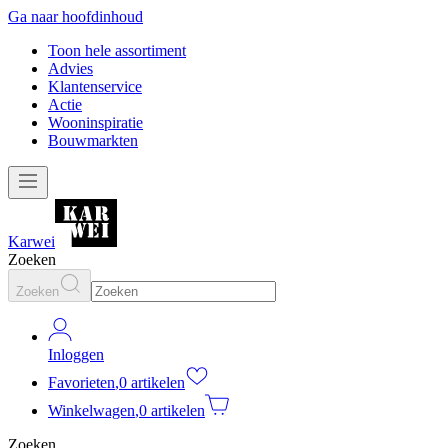
Ga naar hoofdinhoud
Toon hele assortiment
Advies
Klantenservice
Actie
Wooninspiratie
Bouwmarkten
Karwei
Zoeken
Zoeken
Inloggen
Favorieten
,
0 artikelen
Winkelwagen
,
0 artikelen
Zoeken