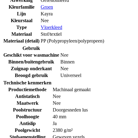
Afwerking
Gefestonneerd
Kleurfamilie
Groen
Lijn
Kayra
Kleurstaal
Nee
Type
Vloerkleed
Materiaal
Stof/textiel
Materiaal (detail)
PP (Polypropyleen/polypropeen)
Gebruik
Geschikt voor wasmachine
Nee
Binnen/buitengebruik
Binnen
Zuignap onderkant
Nee
Beoogd gebruik
Universeel
Technische kenmerken
Productiemethode
Machinaal gemaakt
Antistatisch
Nee
Maatwerk
Nee
Poolstructuur
Doorgesneden lus
Poolhoogte
40 mm
Antislip
Ja
Poolgewicht
2380 g/m²
Stofsamenstelling
Geweven vezels