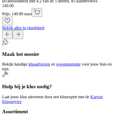
(
85
)
Beoordeeld met 4.2 van de 5 sterren, 85 klantreviews
149
.
00
Prijs: 149.00 euro
Bekijk alles in vloerkleed
Maak het mooier
Bekijk handige
klusadviezen
en
wooninspiratie
voor jouw huis en
tuin.
Hulp bij je klus nodig?
Laat jouw klus uitvoeren door een klusexpert met de
Karwei
Klusservice
Assortiment