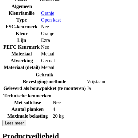
Algemeen
Kleurfamilie
Oranje
Type
Open kast
FSC-keurmerk
Nee
Kleur
Oranje
Lijn
Ezra
PEFC Keurmerk
Nee
Materiaal
Metaal
Afwerking
Gecoat
Materiaal (detail)
Metaal
Gebruik
Bevestigingsmethode
Vrijstaand
Geleverd als bouwpakket (te monteren)
Ja
Technische kenmerken
Met softclose
Nee
Aantal planken
4
Maximale belasting
20 kg
Lees meer
Productveiligheid