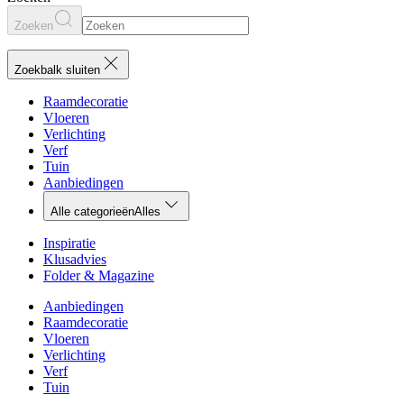
Zoeken
Zoekbalk sluiten
Raamdecoratie
Vloeren
Verlichting
Verf
Tuin
Aanbiedingen
Alle categorieën
Alles
Inspiratie
Klusadvies
Folder & Magazine
Aanbiedingen
Raamdecoratie
Vloeren
Verlichting
Verf
Tuin