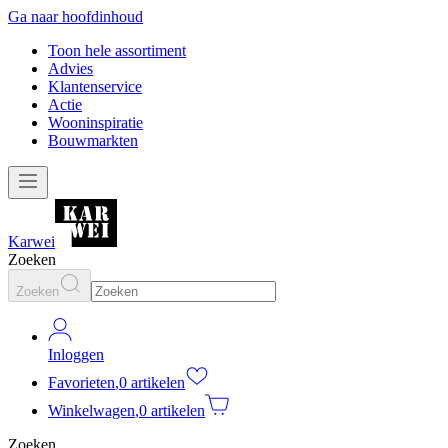
Ga naar hoofdinhoud
Toon hele assortiment
Advies
Klantenservice
Actie
Wooninspiratie
Bouwmarkten
Karwei
Zoeken
Zoeken
Inloggen
Favorieten
,
0 artikelen
Winkelwagen
,
0 artikelen
Zoeken