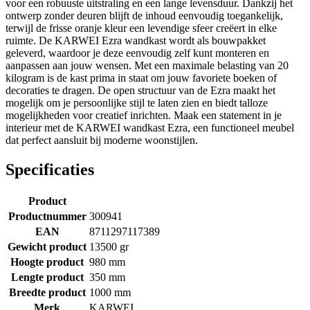
voor een robuuste uitstraling en een lange levensduur. Dankzij het
ontwerp zonder deuren blijft de inhoud eenvoudig toegankelijk,
terwijl de frisse oranje kleur een levendige sfeer creëert in elke
ruimte. De KARWEI Ezra wandkast wordt als bouwpakket
geleverd, waardoor je deze eenvoudig zelf kunt monteren en
aanpassen aan jouw wensen. Met een maximale belasting van 20
kilogram is de kast prima in staat om jouw favoriete boeken of
decoraties te dragen. De open structuur van de Ezra maakt het
mogelijk om je persoonlijke stijl te laten zien en biedt talloze
mogelijkheden voor creatief inrichten. Maak een statement in je
interieur met de KARWEI wandkast Ezra, een functioneel meubel
dat perfect aansluit bij moderne woonstijlen.
Specificaties
Product
Productnummer
300941
EAN
8711297117389
Gewicht product
13500 gr
Hoogte product
980 mm
Lengte product
350 mm
Breedte product
1000 mm
Merk
KARWEI