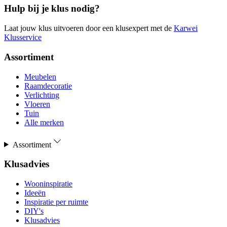
Hulp bij je klus nodig?
Laat jouw klus uitvoeren door een klusexpert met de
Karwei
Klusservice
Assortiment
Meubelen
Raamdecoratie
Verlichting
Vloeren
Tuin
Alle merken
Assortiment
Klusadvies
Wooninspiratie
Ideeën
Inspiratie per ruimte
DIY's
Klusadvies