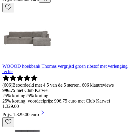
WOOOD hoekbank Thomas vergrijsd groen ribstof met verlenging
rechts
(
606
)
Beoordeeld met 4.5 van de 5 sterren, 606 klantreviews
996.75
met Club Karwei
25% korting
25% korting
25% korting, voordeelprijs: 996.75 euro met Club Karwei
1
.
329
.
00
Prijs: 1.329.00 euro