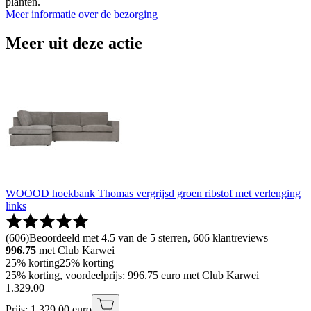
planten.
Meer informatie over de bezorging
Meer uit deze actie
WOOOD hoekbank Thomas vergrijsd groen ribstof met verlenging
links
(
606
)
Beoordeeld met 4.5 van de 5 sterren, 606 klantreviews
996.75
met Club Karwei
25% korting
25% korting
25% korting, voordeelprijs: 996.75 euro met Club Karwei
1
.
329
.
00
Prijs: 1.329.00 euro