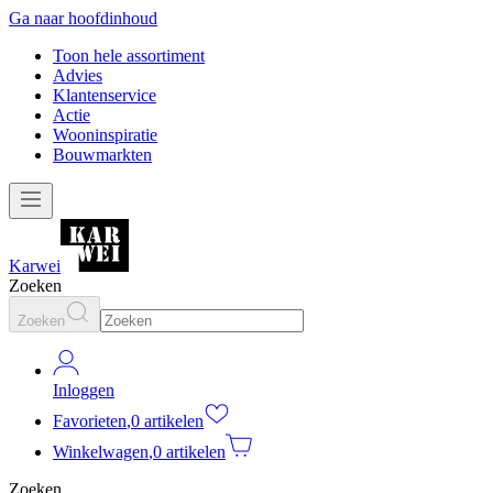
Ga naar hoofdinhoud
Toon hele assortiment
Advies
Klantenservice
Actie
Wooninspiratie
Bouwmarkten
Karwei
Zoeken
Zoeken
Inloggen
Favorieten
,
0 artikelen
Winkelwagen
,
0 artikelen
Zoeken