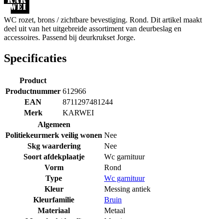
WC rozet, brons / zichtbare bevestiging. Rond. Dit artikel maakt
deel uit van het uitgebreide assortiment van deurbeslag en
accessoires. Passend bij deurkrukset Jorge.
Specificaties
Product
Productnummer
612966
EAN
8711297481244
Merk
KARWEI
Algemeen
Politiekeurmerk veilig wonen
Nee
Skg waardering
Nee
Soort afdekplaatje
Wc garnituur
Vorm
Rond
Type
Wc garnituur
Kleur
Messing antiek
Kleurfamilie
Bruin
Materiaal
Metaal