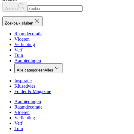
Zoeken
Zoekbalk sluiten
Raamdecoratie
Vloeren
Verlichting
Verf
Tuin
Aanbiedingen
Alle categorieën
Alles
Inspiratie
Klusadvies
Folder & Magazine
Aanbiedingen
Raamdecoratie
Vloeren
Verlichting
Verf
Tuin