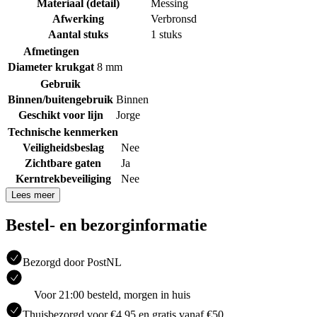
Materiaal (detail)
Messing
Afwerking
Verbronsd
Aantal stuks
1 stuks
Afmetingen
Diameter krukgat
8 mm
Gebruik
Binnen/buitengebruik
Binnen
Geschikt voor lijn
Jorge
Technische kenmerken
Veiligheidsbeslag
Nee
Zichtbare gaten
Ja
Kerntrekbeveiliging
Nee
Lees meer
Bestel- en bezorginformatie
Bezorgd door PostNL
Voor 21:00 besteld, morgen in huis
Thuisbezorgd voor €4.95 en gratis vanaf €50