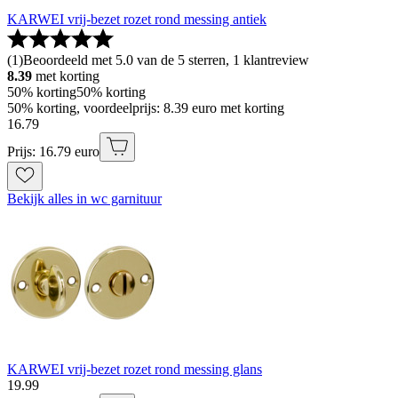
KARWEI vrij-bezet rozet rond messing antiek
(
1
)
Beoordeeld met 5.0 van de 5 sterren, 1 klantreview
8.39
met korting
50% korting
50% korting
50% korting, voordeelprijs: 8.39 euro met korting
16
.
79
Prijs: 16.79 euro
Bekijk alles in wc garnituur
KARWEI vrij-bezet rozet rond messing glans
19
.
99