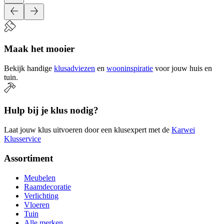
Maak het mooier
Bekijk handige
klusadviezen
en
wooninspiratie
voor jouw huis en
tuin.
Hulp bij je klus nodig?
Laat jouw klus uitvoeren door een klusexpert met de
Karwei
Klusservice
Assortiment
Meubelen
Raamdecoratie
Verlichting
Vloeren
Tuin
Alle merken