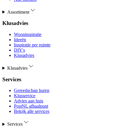
Assortiment
Klusadvies
Wooninspiratie
Ideeën
Inspiratie per ruimte
DIY's
Klusadvies
Klusadvies
Services
Gereedschap huren
Klusservice
Advies aan huis
PostNL afhaalpunt
Bekijk alle services
Services