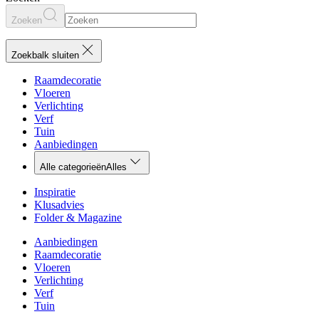
Zoeken
Zoekbalk sluiten
Raamdecoratie
Vloeren
Verlichting
Verf
Tuin
Aanbiedingen
Alle categorieën
Alles
Inspiratie
Klusadvies
Folder & Magazine
Aanbiedingen
Raamdecoratie
Vloeren
Verlichting
Verf
Tuin