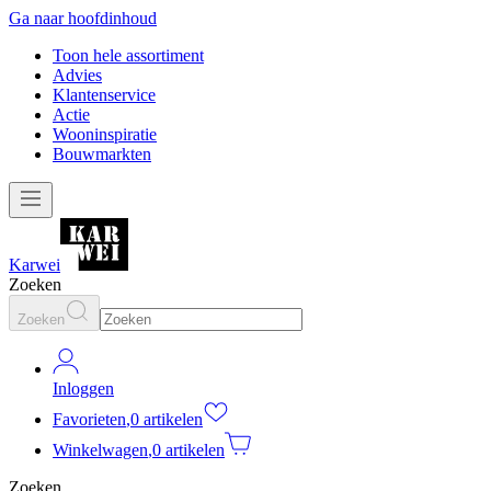
Ga naar hoofdinhoud
Toon hele assortiment
Advies
Klantenservice
Actie
Wooninspiratie
Bouwmarkten
Karwei
Zoeken
Zoeken
Inloggen
Favorieten
,
0 artikelen
Winkelwagen
,
0 artikelen
Zoeken