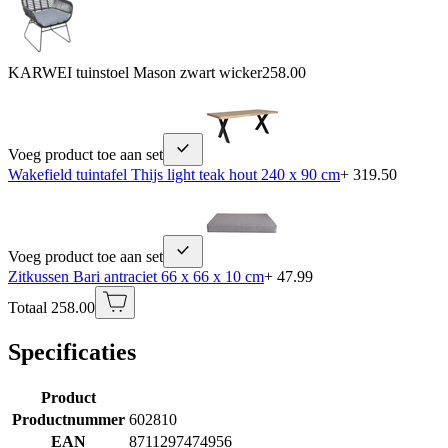
KARWEI tuinstoel Mason zwart wicker
258.00
Voeg product toe aan set
Wakefield tuintafel Thijs light teak hout 240 x 90 cm
+ 319.50
Voeg product toe aan set
Zitkussen Bari antraciet 66 x 66 x 10 cm
+ 47.99
Totaal 258.00
Specificaties
Product
Productnummer
602810
EAN
8711297474956