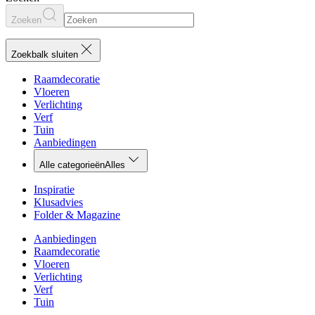
Zoeken
Zoekbalk sluiten
Raamdecoratie
Vloeren
Verlichting
Verf
Tuin
Aanbiedingen
Alle categorieën
Alles
Inspiratie
Klusadvies
Folder & Magazine
Aanbiedingen
Raamdecoratie
Vloeren
Verlichting
Verf
Tuin