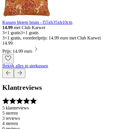
Kussen bloem bruin - l55xb35xh10cm
14.99
met Club Karwei
3+1 gratis
3+1 gratis
3+1 gratis, voordeelprijs: 14.99 euro met Club Karwei
14
.
99
Prijs: 14.99 euro
Bekijk alles in sierkussen
Klantreviews
5 klantreviews
5 sterren
3 reviews
4 sterren
0 reviews