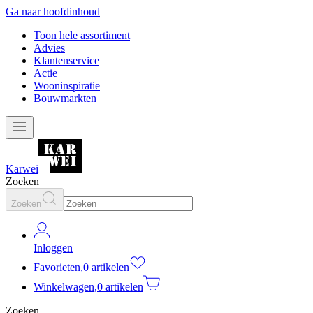
Ga naar hoofdinhoud
Toon hele assortiment
Advies
Klantenservice
Actie
Wooninspiratie
Bouwmarkten
Karwei
Zoeken
Zoeken
Inloggen
Favorieten
,
0 artikelen
Winkelwagen
,
0 artikelen
Zoeken