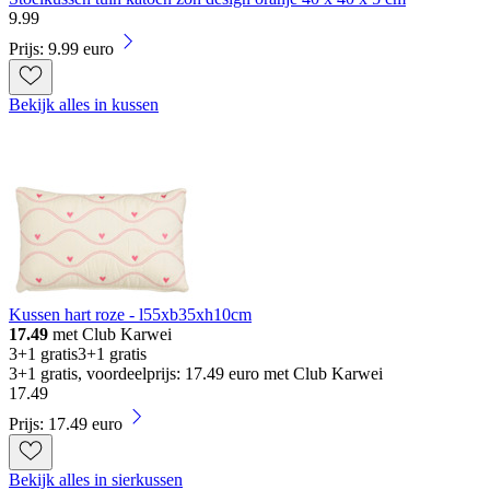
9
.
99
Prijs: 9.99 euro
Bekijk alles in kussen
Kussen hart roze - l55xb35xh10cm
17.49
met Club Karwei
3+1 gratis
3+1 gratis
3+1 gratis, voordeelprijs: 17.49 euro met Club Karwei
17
.
49
Prijs: 17.49 euro
Bekijk alles in sierkussen