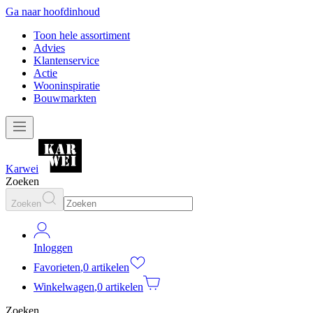
Ga naar hoofdinhoud
Toon hele assortiment
Advies
Klantenservice
Actie
Wooninspiratie
Bouwmarkten
Karwei
Zoeken
Zoeken
Inloggen
Favorieten
,
0 artikelen
Winkelwagen
,
0 artikelen
Zoeken