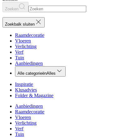
Zoeken
Zoekbalk sluiten
Raamdecoratie
Vloeren
Verlichting
Verf
Tuin
Aanbiedingen
Alle categorieën
Alles
Inspiratie
Klusadvies
Folder & Magazine
Aanbiedingen
Raamdecoratie
Vloeren
Verlichting
Verf
Tuin