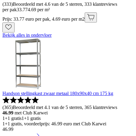
(
333
)
Beoordeeld met 4.6 van de 5 sterren, 333 klantreviews
per pak
33
.
77
4.69 per m²
Prijs: 33.77 euro per pak, 4.69 euro per m2
Bekijk alles in ondervloer
Handson stellingkast zwaar metaal 180x90x40 cm 175 kg
(
365
)
Beoordeeld met 4.1 van de 5 sterren, 365 klantreviews
46.99
met Club Karwei
1+1 gratis
1+1 gratis
1+1 gratis, voordeelprijs: 46.99 euro met Club Karwei
46
.
99