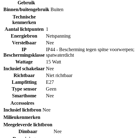
Gebruik
Binnen/buitengebruik
Buiten
Technische
kenmerken
Aantal lichtpunten
1
Energiebron
Netspanning
Verstelbaar
Nee
IP
IP44 - Bescherming tegen spitse voorwerpen;
Beschermingsklasse
spatwaterdicht
Wattage
15 Watt
Inclusief schakelaar
Nee
Richtbaar
Niet richtbaar
Lampfitting
E27
Type sensor
Geen
Smarthome
Nee
Accessoires
Inclusief lichtbron
Nee
Milieukenmerken
Meegeleverde lichtbron
Dimbaar
Nee