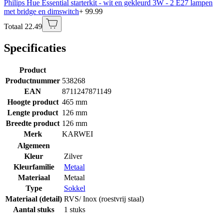
Philips Hue Essential starterkit - wit en gekleurd 3W - 2 E27 lampen
met bridge en dimswitch
+ 99.99
Totaal 22.49
Specificaties
Product
Productnummer
538268
EAN
8711247871149
Hoogte product
465 mm
Lengte product
126 mm
Breedte product
126 mm
Merk
KARWEI
Algemeen
Kleur
Zilver
Kleurfamilie
Metaal
Materiaal
Metaal
Type
Sokkel
Materiaal (detail)
RVS/ Inox (roestvrij staal)
Aantal stuks
1 stuks