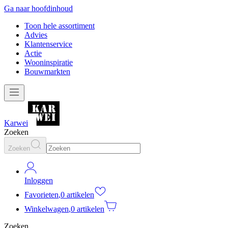
Ga naar hoofdinhoud
Toon hele assortiment
Advies
Klantenservice
Actie
Wooninspiratie
Bouwmarkten
Karwei
Zoeken
Zoeken
Inloggen
Favorieten
,
0 artikelen
Winkelwagen
,
0 artikelen
Zoeken