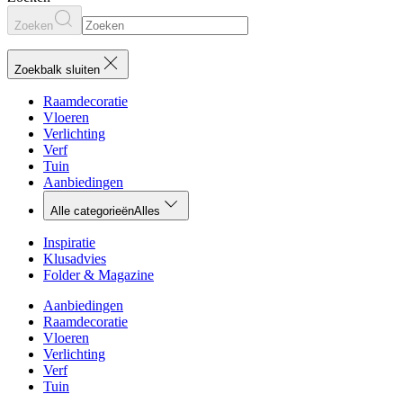
Zoeken
Zoekbalk sluiten
Raamdecoratie
Vloeren
Verlichting
Verf
Tuin
Aanbiedingen
Alle categorieën
Alles
Inspiratie
Klusadvies
Folder & Magazine
Aanbiedingen
Raamdecoratie
Vloeren
Verlichting
Verf
Tuin