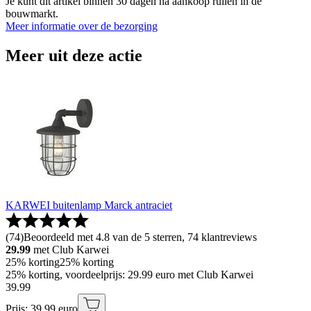
Je kunt dit artikel binnen 30 dagen na aankoop ruilen in de
bouwmarkt.
Meer informatie over de bezorging
Meer uit deze actie
KARWEI buitenlamp Marck antraciet
(
74
)
Beoordeeld met 4.8 van de 5 sterren, 74 klantreviews
29.99
met Club Karwei
25% korting
25% korting
25% korting, voordeelprijs: 29.99 euro met Club Karwei
39
.
99
Prijs: 39.99 euro