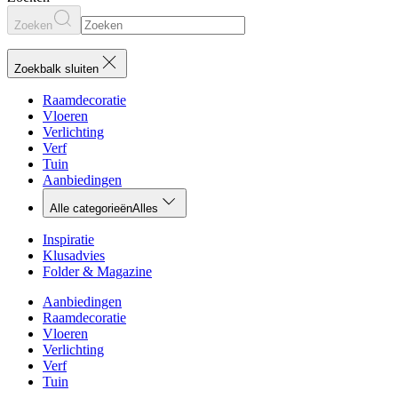
Zoeken
Zoekbalk sluiten
Raamdecoratie
Vloeren
Verlichting
Verf
Tuin
Aanbiedingen
Alle categorieën
Alles
Inspiratie
Klusadvies
Folder & Magazine
Aanbiedingen
Raamdecoratie
Vloeren
Verlichting
Verf
Tuin