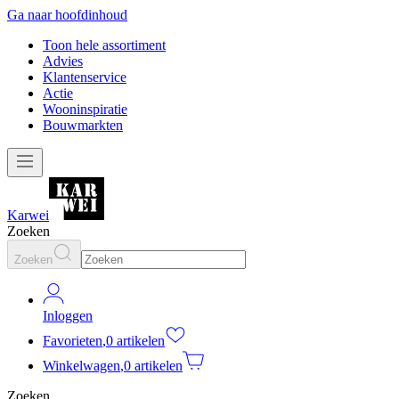
Ga naar hoofdinhoud
Toon hele assortiment
Advies
Klantenservice
Actie
Wooninspiratie
Bouwmarkten
Karwei
Zoeken
Zoeken
Inloggen
Favorieten
,
0 artikelen
Winkelwagen
,
0 artikelen
Zoeken