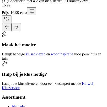
(
31
)
Beoordeeld met 4.2 van de 5 sterren, 31 klantreviews
16
.
99
Prijs: 16.99 euro
Maak het mooier
Bekijk handige
klusadviezen
en
wooninspiratie
voor jouw huis en
tuin.
Hulp bij je klus nodig?
Laat jouw klus uitvoeren door een klusexpert met de
Karwei
Klusservice
Assortiment
Meubelen