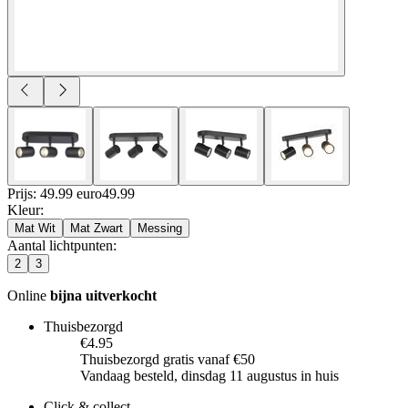
Prijs: 49.99 euro
49
.
99
Kleur
:
Mat Wit
Mat Zwart
Messing
Aantal lichtpunten
:
2
3
Online
bijna uitverkocht
Thuisbezorgd
€4.95
Thuisbezorgd gratis vanaf €50
Vandaag besteld, dinsdag 11 augustus in huis
Click & collect