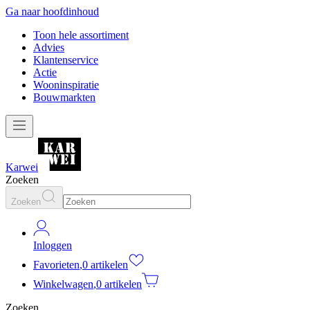
Ga naar hoofdinhoud
Toon hele assortiment
Advies
Klantenservice
Actie
Wooninspiratie
Bouwmarkten
Karwei
Zoeken
Zoeken
Inloggen
Favorieten
,
0 artikelen
Winkelwagen
,
0 artikelen
Zoeken