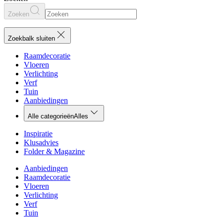
Zoeken
Zoekbalk sluiten
Raamdecoratie
Vloeren
Verlichting
Verf
Tuin
Aanbiedingen
Alle categorieën
Alles
Inspiratie
Klusadvies
Folder & Magazine
Aanbiedingen
Raamdecoratie
Vloeren
Verlichting
Verf
Tuin