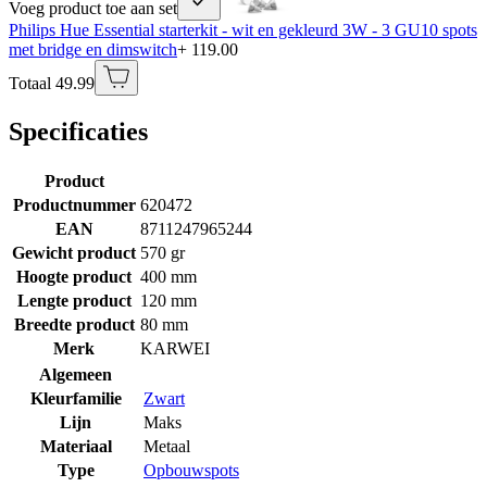
Voeg product toe aan set
Philips Hue Essential starterkit - wit en gekleurd 3W - 3 GU10 spots
met bridge en dimswitch
+ 119.00
Totaal 49.99
Specificaties
Product
Productnummer
620472
EAN
8711247965244
Gewicht product
570 gr
Hoogte product
400 mm
Lengte product
120 mm
Breedte product
80 mm
Merk
KARWEI
Algemeen
Kleurfamilie
Zwart
Lijn
Maks
Materiaal
Metaal
Type
Opbouwspots