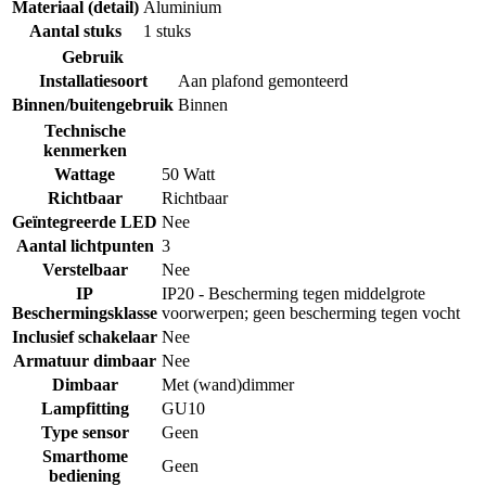
Materiaal (detail)
Aluminium
Aantal stuks
1 stuks
Gebruik
Installatiesoort
Aan plafond gemonteerd
Binnen/buitengebruik
Binnen
Technische
kenmerken
Wattage
50 Watt
Richtbaar
Richtbaar
Geïntegreerde LED
Nee
Aantal lichtpunten
3
Verstelbaar
Nee
IP
IP20 - Bescherming tegen middelgrote
Beschermingsklasse
voorwerpen; geen bescherming tegen vocht
Inclusief schakelaar
Nee
Armatuur dimbaar
Nee
Dimbaar
Met (wand)dimmer
Lampfitting
GU10
Type sensor
Geen
Smarthome
Geen
bediening