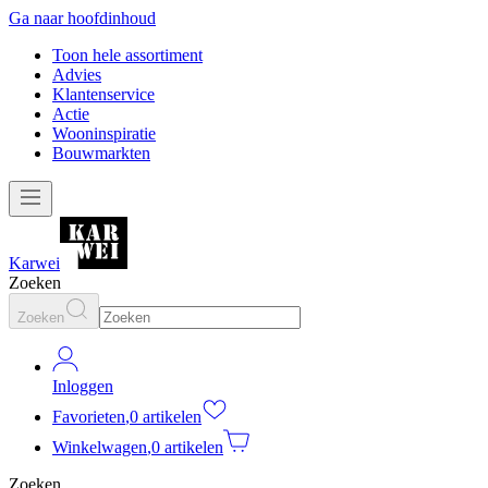
Ga naar hoofdinhoud
Toon hele assortiment
Advies
Klantenservice
Actie
Wooninspiratie
Bouwmarkten
Karwei
Zoeken
Zoeken
Inloggen
Favorieten
,
0 artikelen
Winkelwagen
,
0 artikelen
Zoeken