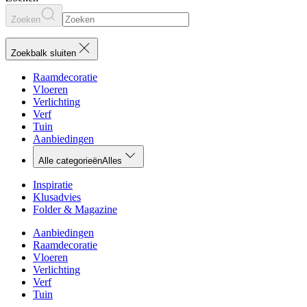
Zoeken
Zoekbalk sluiten
Raamdecoratie
Vloeren
Verlichting
Verf
Tuin
Aanbiedingen
Alle categorieën
Alles
Inspiratie
Klusadvies
Folder & Magazine
Aanbiedingen
Raamdecoratie
Vloeren
Verlichting
Verf
Tuin