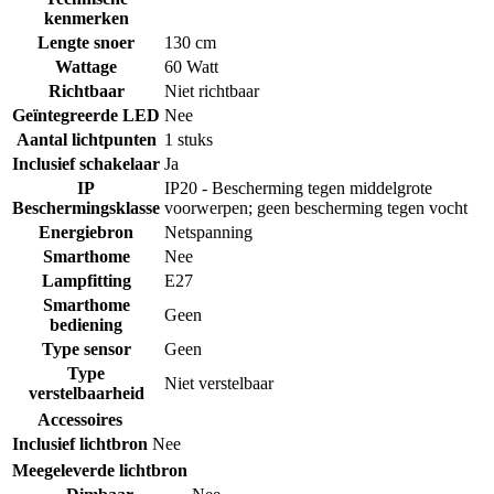
kenmerken
Lengte snoer
130 cm
Wattage
60 Watt
Richtbaar
Niet richtbaar
Geïntegreerde LED
Nee
Aantal lichtpunten
1 stuks
Inclusief schakelaar
Ja
IP
IP20 - Bescherming tegen middelgrote
Beschermingsklasse
voorwerpen; geen bescherming tegen vocht
Energiebron
Netspanning
Smarthome
Nee
Lampfitting
E27
Smarthome
Geen
bediening
Type sensor
Geen
Type
Niet verstelbaar
verstelbaarheid
Accessoires
Inclusief lichtbron
Nee
Meegeleverde lichtbron