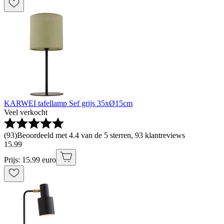
KARWEI tafellamp Sef grijs 35xØ15cm
Veel verkocht
(
93
)
Beoordeeld met 4.4 van de 5 sterren, 93 klantreviews
15
.
99
Prijs: 15.99 euro