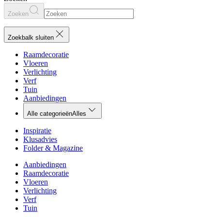
Zoeken
Zoekbalk sluiten
Raamdecoratie
Vloeren
Verlichting
Verf
Tuin
Aanbiedingen
Alle categorieën
Alles
Inspiratie
Klusadvies
Folder & Magazine
Aanbiedingen
Raamdecoratie
Vloeren
Verlichting
Verf
Tuin