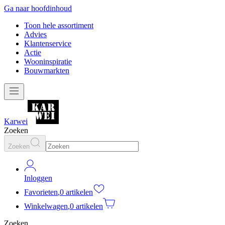
Ga naar hoofdinhoud
Toon hele assortiment
Advies
Klantenservice
Actie
Wooninspiratie
Bouwmarkten
Karwei
Zoeken
Zoeken
Inloggen
Favorieten
,
0 artikelen
Winkelwagen
,
0 artikelen
Zoeken