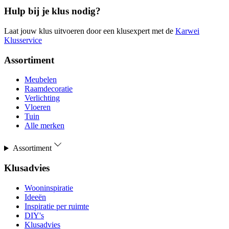
Hulp bij je klus nodig?
Laat jouw klus uitvoeren door een klusexpert met de
Karwei
Klusservice
Assortiment
Meubelen
Raamdecoratie
Verlichting
Vloeren
Tuin
Alle merken
Assortiment
Klusadvies
Wooninspiratie
Ideeën
Inspiratie per ruimte
DIY's
Klusadvies