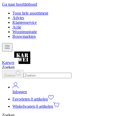
Ga naar hoofdinhoud
Toon hele assortiment
Advies
Klantenservice
Actie
Wooninspiratie
Bouwmarkten
Karwei
Zoeken
Zoeken
Inloggen
Favorieten
,
0 artikelen
Winkelwagen
,
0 artikelen
Zoeken