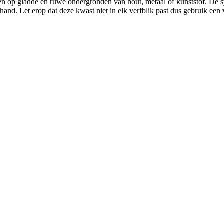
en op gladde en ruwe ondergronden van hout, metaal of kunststof. De s
 hand. Let erop dat deze kwast niet in elk verfblik past dus gebruik een