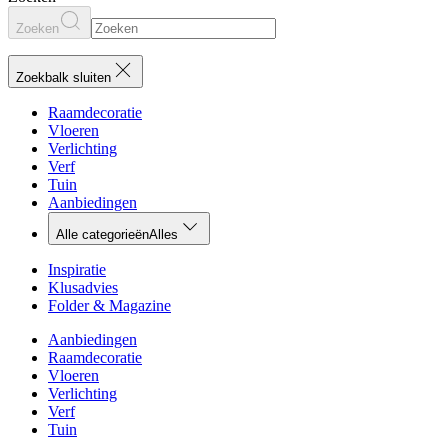
Zoeken
Zoekbalk sluiten
Raamdecoratie
Vloeren
Verlichting
Verf
Tuin
Aanbiedingen
Alle categorieën
Alles
Inspiratie
Klusadvies
Folder & Magazine
Aanbiedingen
Raamdecoratie
Vloeren
Verlichting
Verf
Tuin