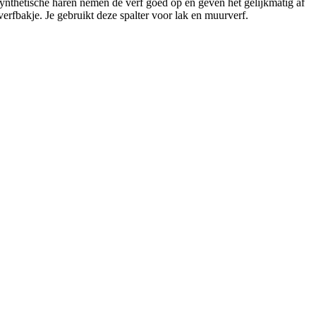
ynthetische haren nemen de verf goed op en geven het gelijkmatig af
 verfbakje. Je gebruikt deze spalter voor lak en muurverf.