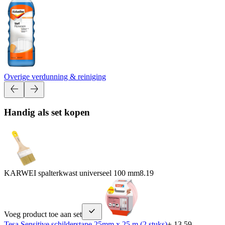
Overige verdunning & reiniging
Handig als set kopen
KARWEI spalterkwast universeel 100 mm
8.19
Voeg product toe aan set
Tesa Sensitive schilderstape 25mm x 25 m (2 stuks)
+ 13.59