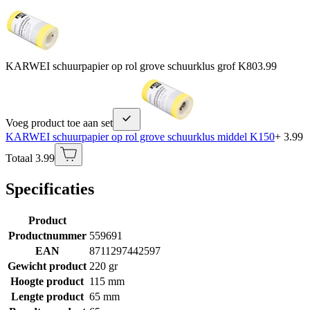
KARWEI schuurpapier op rol grove schuurklus grof K80
3.99
Voeg product toe aan set
KARWEI schuurpapier op rol grove schuurklus middel K150
+ 3.99
Totaal 3.99
Specificaties
Product
Productnummer
559691
EAN
8711297442597
Gewicht product
220 gr
Hoogte product
115 mm
Lengte product
65 mm