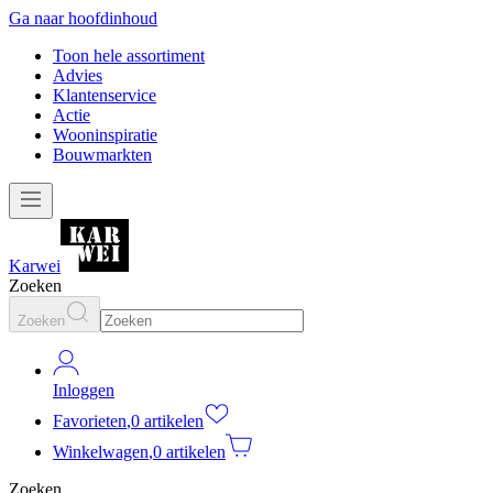
Ga naar hoofdinhoud
Toon hele assortiment
Advies
Klantenservice
Actie
Wooninspiratie
Bouwmarkten
Karwei
Zoeken
Zoeken
Inloggen
Favorieten
,
0 artikelen
Winkelwagen
,
0 artikelen
Zoeken