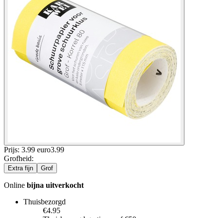
Prijs: 3.99 euro
3
.
99
Grofheid
:
Extra fijn
Grof
Online
bijna uitverkocht
Thuisbezorgd
€4.95