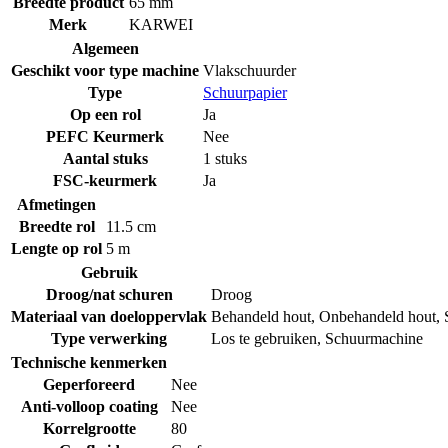
Breedte product
65 mm
Merk
KARWEI
Algemeen
Geschikt voor type machine
Vlakschuurder
Type
Schuurpapier
Op een rol
Ja
PEFC Keurmerk
Nee
Aantal stuks
1 stuks
FSC-keurmerk
Ja
Afmetingen
Breedte rol
11.5 cm
Lengte op rol
5 m
Gebruik
Droog/nat schuren
Droog
Materiaal van doeloppervlak
Behandeld hout
,
Onbehandeld hout
,
Type verwerking
Los te gebruiken
,
Schuurmachine
Technische kenmerken
Geperforeerd
Nee
Anti-volloop coating
Nee
Korrelgrootte
80