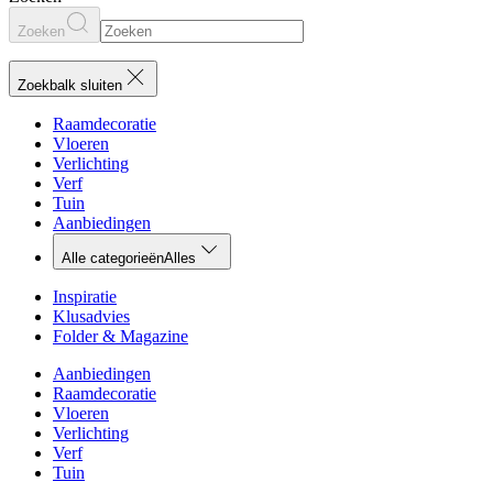
Zoeken
Zoekbalk sluiten
Raamdecoratie
Vloeren
Verlichting
Verf
Tuin
Aanbiedingen
Alle categorieën
Alles
Inspiratie
Klusadvies
Folder & Magazine
Aanbiedingen
Raamdecoratie
Vloeren
Verlichting
Verf
Tuin