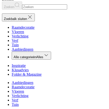
Zoeken
Zoekbalk sluiten
Raamdecoratie
Vloeren
Verlichting
Verf
Tuin
Aanbiedingen
Alle categorieën
Alles
Inspiratie
Klusadvies
Folder & Magazine
Aanbiedingen
Raamdecoratie
Vloeren
Verlichting
Verf
Tuin