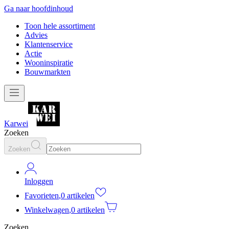
Ga naar hoofdinhoud
Toon hele assortiment
Advies
Klantenservice
Actie
Wooninspiratie
Bouwmarkten
Karwei
Zoeken
Zoeken
Inloggen
Favorieten
,
0 artikelen
Winkelwagen
,
0 artikelen
Zoeken