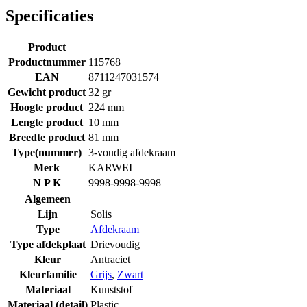
Specificaties
Product
Productnummer
115768
EAN
8711247031574
Gewicht product
32 gr
Hoogte product
224 mm
Lengte product
10 mm
Breedte product
81 mm
Type(nummer)
3-voudig afdekraam
Merk
KARWEI
N P K
9998-9998-9998
Algemeen
Lijn
Solis
Type
Afdekraam
Type afdekplaat
Drievoudig
Kleur
Antraciet
Kleurfamilie
Grijs
,
Zwart
Materiaal
Kunststof
Materiaal (detail)
Plastic