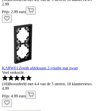
2
.
99
Prijs: 2.99 euro
KARWEI Zenith afdekraam 2-voudig mat zwart
Veel verkocht
(
18
)
Beoordeeld met 4.4 van de 5 sterren, 18 klantreviews
4
.
99
Prijs: 4.99 euro