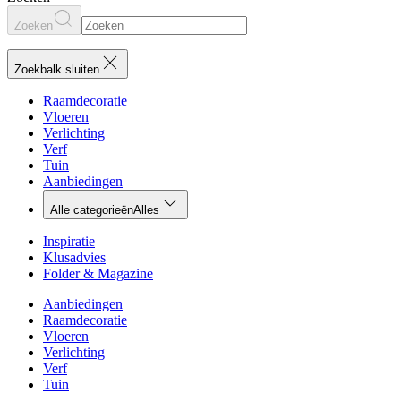
Zoeken
Zoekbalk sluiten
Raamdecoratie
Vloeren
Verlichting
Verf
Tuin
Aanbiedingen
Alle categorieën
Alles
Inspiratie
Klusadvies
Folder & Magazine
Aanbiedingen
Raamdecoratie
Vloeren
Verlichting
Verf
Tuin