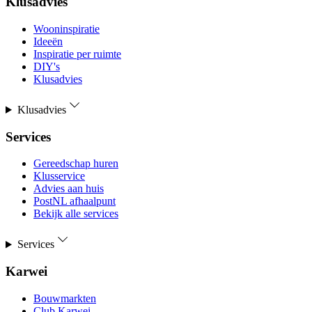
Klusadvies
Wooninspiratie
Ideeën
Inspiratie per ruimte
DIY's
Klusadvies
Klusadvies
Services
Gereedschap huren
Klusservice
Advies aan huis
PostNL afhaalpunt
Bekijk alle services
Services
Karwei
Bouwmarkten
Club Karwei