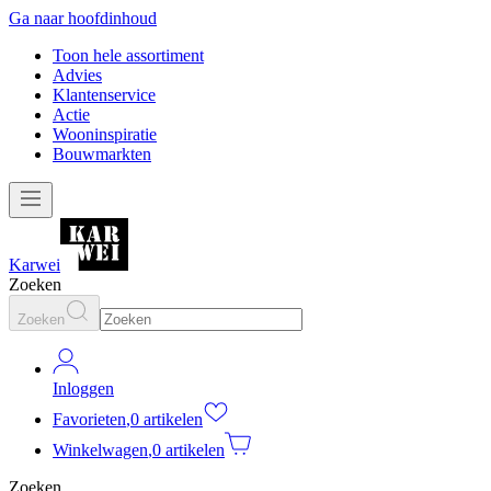
Ga naar hoofdinhoud
Toon hele assortiment
Advies
Klantenservice
Actie
Wooninspiratie
Bouwmarkten
Karwei
Zoeken
Zoeken
Inloggen
Favorieten
,
0 artikelen
Winkelwagen
,
0 artikelen
Zoeken