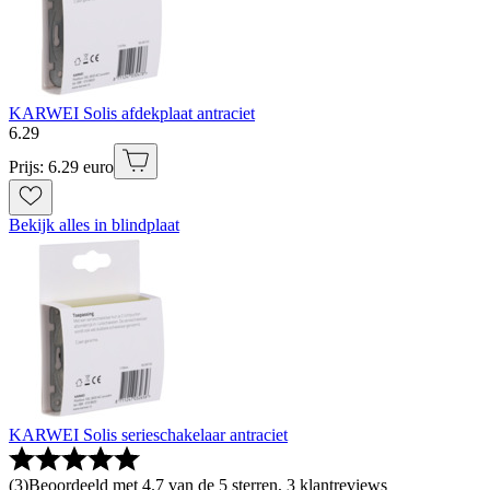
KARWEI Solis afdekplaat antraciet
6
.
29
Prijs: 6.29 euro
Bekijk alles in blindplaat
KARWEI Solis serieschakelaar antraciet
(
3
)
Beoordeeld met 4.7 van de 5 sterren, 3 klantreviews