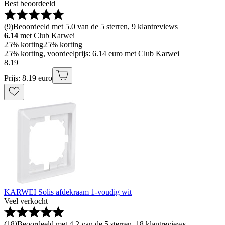
Best beoordeeld
(
9
)
Beoordeeld met 5.0 van de 5 sterren, 9 klantreviews
6.14
met Club Karwei
25% korting
25% korting
25% korting, voordeelprijs: 6.14 euro met Club Karwei
8
.
19
Prijs: 8.19 euro
KARWEI Solis afdekraam 1-voudig wit
Veel verkocht
(
18
)
Beoordeeld met 4.2 van de 5 sterren, 18 klantreviews