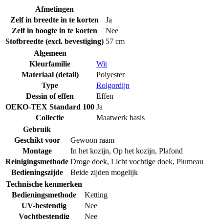
Afmetingen
Zelf in breedte in te korten
Ja
Zelf in hoogte in te korten
Nee
Stofbreedte (excl. bevestiging)
57 cm
Algemeen
Kleurfamilie
Wit
Materiaal (detail)
Polyester
Type
Rolgordijn
Dessin of effen
Effen
OEKO-TEX Standard 100
Ja
Collectie
Maatwerk basis
Gebruik
Geschikt voor
Gewoon raam
Montage
In het kozijn
,
Op het kozijn
,
Plafond
Reinigingsmethode
Droge doek
,
Licht vochtige doek
,
Plumeau
Bedieningszijde
Beide zijden mogelijk
Technische kenmerken
Bedieningsmethode
Ketting
UV-bestendig
Nee
Vochtbestendig
Nee