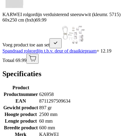
KARWEI rolgordijn verduisterend sneeuwwit (kleurnr. 5715)
60x250 cm (bxh)
69.99
Voeg product toe aan set
Spandraad rolgordijn t.b.v. deur of draaikiepraam
+ 12.19
Totaal 69.99
Specificaties
Product
Productnummer
626958
EAN
8711297509634
Gewicht product
897 gr
Hoogte product
2500 mm
Lengte product
60 mm
Breedte product
600 mm
Merk
KARWEI