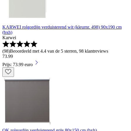
KARWEI rolgordijn verduisterend wit (kleurnr. 498) 90x190 cm
(bxh)
Karwei
(
98
)
Beoordeeld met 4.4 van de 5 sterren, 98 klantreviews
73
.
99
Prijs: 73.99 euro
OK rolgordijn verduisterend grijs 80x150 cm (bxh)