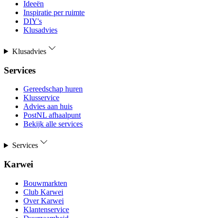
Ideeën
Inspiratie per ruimte
DIY's
Klusadvies
Klusadvies
Services
Gereedschap huren
Klusservice
Advies aan huis
PostNL afhaalpunt
Bekijk alle services
Services
Karwei
Bouwmarkten
Club Karwei
Over Karwei
Klantenservice