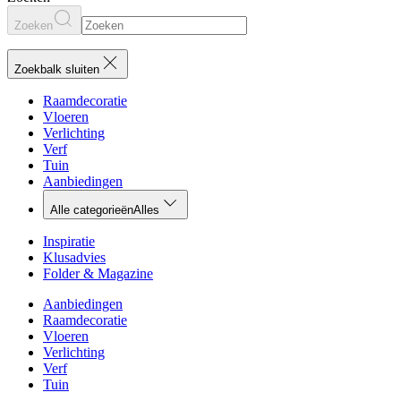
Zoeken
Zoekbalk sluiten
Raamdecoratie
Vloeren
Verlichting
Verf
Tuin
Aanbiedingen
Alle categorieën
Alles
Inspiratie
Klusadvies
Folder & Magazine
Aanbiedingen
Raamdecoratie
Vloeren
Verlichting
Verf
Tuin