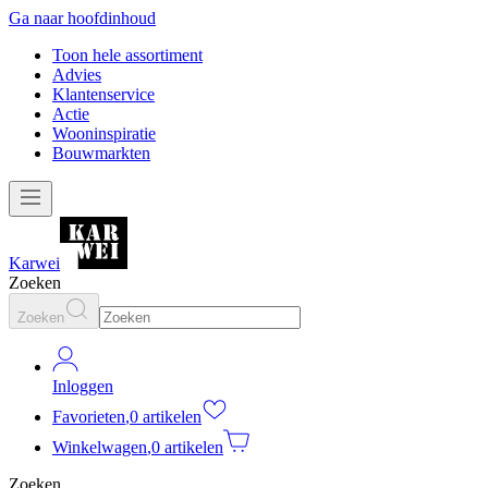
Ga naar hoofdinhoud
Toon hele assortiment
Advies
Klantenservice
Actie
Wooninspiratie
Bouwmarkten
Karwei
Zoeken
Zoeken
Inloggen
Favorieten
,
0 artikelen
Winkelwagen
,
0 artikelen
Zoeken