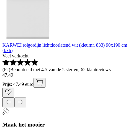
KARWEI rolgordijn lichtdoorlatend wit (kleurnr. 833) 90x190 cm
(bxh)
Veel verkocht
(
62
)
Beoordeeld met 4.5 van de 5 sterren, 62 klantreviews
47
.
49
Prijs: 47.49 euro
Maak het mooier