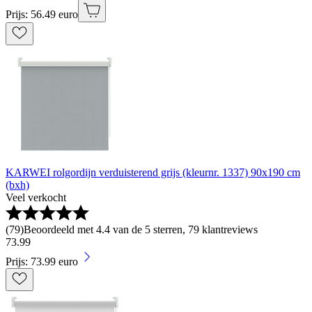
Prijs: 56.49 euro
KARWEI rolgordijn verduisterend grijs (kleurnr. 1337) 90x190 cm
(bxh)
Veel verkocht
(
79
)
Beoordeeld met 4.4 van de 5 sterren, 79 klantreviews
73
.
99
Prijs: 73.99 euro