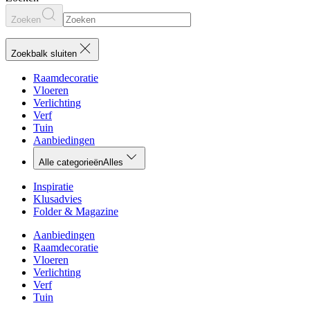
Zoeken
Zoekbalk sluiten
Raamdecoratie
Vloeren
Verlichting
Verf
Tuin
Aanbiedingen
Alle categorieën
Alles
Inspiratie
Klusadvies
Folder & Magazine
Aanbiedingen
Raamdecoratie
Vloeren
Verlichting
Verf
Tuin