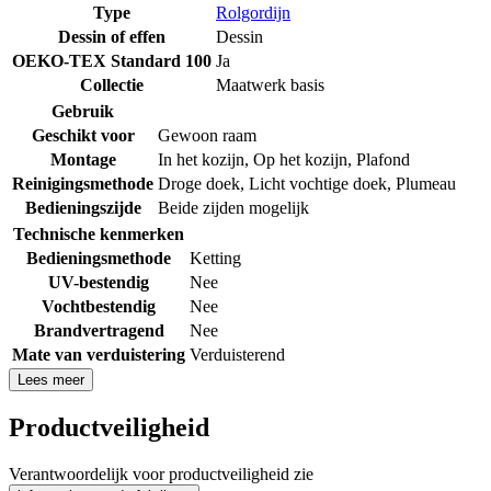
Type
Rolgordijn
Dessin of effen
Dessin
OEKO-TEX Standard 100
Ja
Collectie
Maatwerk basis
Gebruik
Geschikt voor
Gewoon raam
Montage
In het kozijn
,
Op het kozijn
,
Plafond
Reinigingsmethode
Droge doek
,
Licht vochtige doek
,
Plumeau
Bedieningszijde
Beide zijden mogelijk
Technische kenmerken
Bedieningsmethode
Ketting
UV-bestendig
Nee
Vochtbestendig
Nee
Brandvertragend
Nee
Mate van verduistering
Verduisterend
Lees meer
Productveiligheid
Verantwoordelijk voor productveiligheid zie