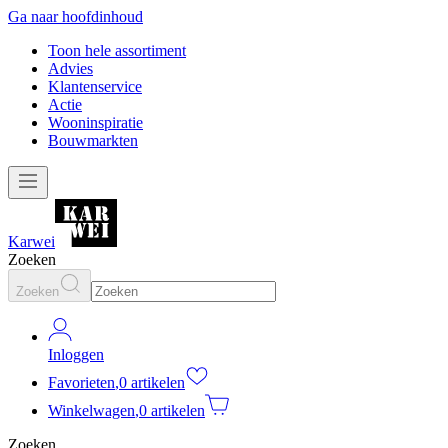
Ga naar hoofdinhoud
Toon hele assortiment
Advies
Klantenservice
Actie
Wooninspiratie
Bouwmarkten
Karwei
Zoeken
Zoeken
Inloggen
Favorieten
,
0 artikelen
Winkelwagen
,
0 artikelen
Zoeken