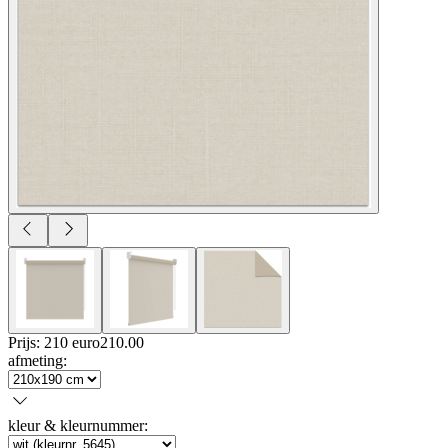
Prijs: 210 euro
210
.
00
afmeting
:
kleur & kleurnummer
: