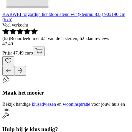
KARWEI rolgordijn lichtdoorlatend wit (kleurnr. 833) 90x190 cm
(bxh)
Veel verkocht
(
62
)
Beoordeeld met 4.5 van de 5 sterren, 62 klantreviews
47
.
49
Prijs: 47.49 euro
Maak het mooier
Bekijk handige
klusadviezen
en
wooninspiratie
voor jouw huis en
tuin.
Hulp bij je klus nodig?