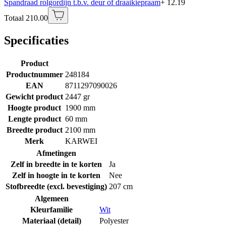
Spandraad rolgordijn t.b.v. deur of draaikiepraam
+ 12.19
Totaal 210.00
Specificaties
Product
Productnummer
248184
EAN
8711297090026
Gewicht product
2447 gr
Hoogte product
1900 mm
Lengte product
60 mm
Breedte product
2100 mm
Merk
KARWEI
Afmetingen
Zelf in breedte in te korten
Ja
Zelf in hoogte in te korten
Nee
Stofbreedte (excl. bevestiging)
207 cm
Algemeen
Kleurfamilie
Wit
Materiaal (detail)
Polyester