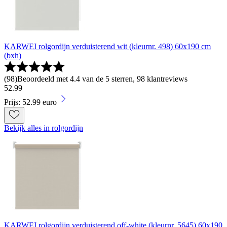
KARWEI rolgordijn verduisterend wit (kleurnr. 498) 60x190 cm
(bxh)
(
98
)
Beoordeeld met 4.4 van de 5 sterren, 98 klantreviews
52
.
99
Prijs: 52.99 euro
Bekijk alles in rolgordijn
KARWEI rolgordijn verduisterend off-white (kleurnr. 5645) 60x190