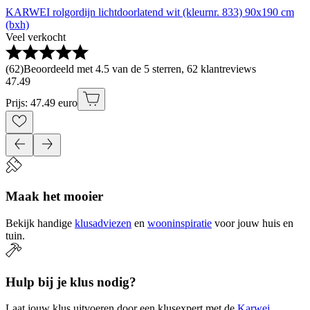
KARWEI rolgordijn lichtdoorlatend wit (kleurnr. 833) 90x190 cm
(bxh)
Veel verkocht
(
62
)
Beoordeeld met 4.5 van de 5 sterren, 62 klantreviews
47
.
49
Prijs: 47.49 euro
Maak het mooier
Bekijk handige
klusadviezen
en
wooninspiratie
voor jouw huis en
tuin.
Hulp bij je klus nodig?
Laat jouw klus uitvoeren door een klusexpert met de
Karwei