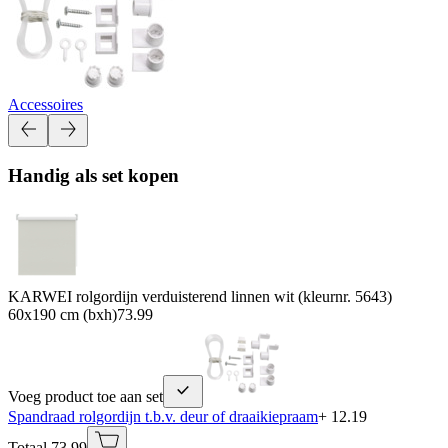
Accessoires
Handig als set kopen
KARWEI rolgordijn verduisterend linnen wit (kleurnr. 5643)
60x190 cm (bxh)
73.99
Voeg product toe aan set
Spandraad rolgordijn t.b.v. deur of draaikiepraam
+ 12.19
Totaal 73.99