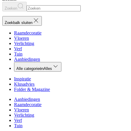
Zoeken
Zoekbalk sluiten
Raamdecoratie
Vloeren
Verlichting
Verf
Tuin
Aanbiedingen
Alle categorieën
Alles
Inspiratie
Klusadvies
Folder & Magazine
Aanbiedingen
Raamdecoratie
Vloeren
Verlichting
Verf
Tuin