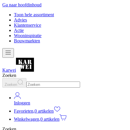
Ga naar hoofdinhoud
Toon hele assortiment
Advies
Klantenservice
Actie
Wooninspiratie
Bouwmarkten
Karwei
Zoeken
Zoeken
Inloggen
Favorieten
,
0 artikelen
Winkelwagen
,
0 artikelen
Zoeken