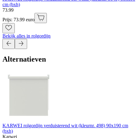
cm (bxh)
73
.
99
Prijs: 73.99 euro
Bekijk alles in rolgordijn
Alternatieven
KARWEI rolgordijn verduisterend wit (kleurnr. 498) 90x190 cm
(bxh)
Karwei