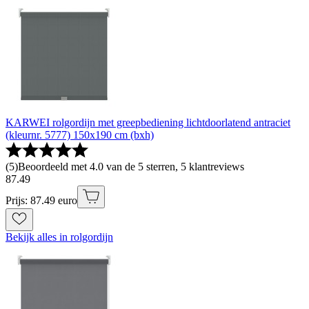
KARWEI rolgordijn met greepbediening lichtdoorlatend antraciet
(kleurnr. 5777) 150x190 cm (bxh)
(
5
)
Beoordeeld met 4.0 van de 5 sterren, 5 klantreviews
87
.
49
Prijs: 87.49 euro
Bekijk alles in rolgordijn