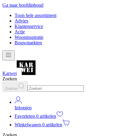
Ga naar hoofdinhoud
Toon hele assortiment
Advies
Klantenservice
Actie
Wooninspiratie
Bouwmarkten
Karwei
Zoeken
Zoeken
Inloggen
Favorieten
,
0 artikelen
Winkelwagen
,
0 artikelen
Zoeken