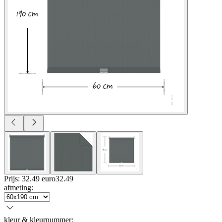
Prijs: 32.49 euro
32
.
49
afmeting
:
kleur & kleurnummer
: