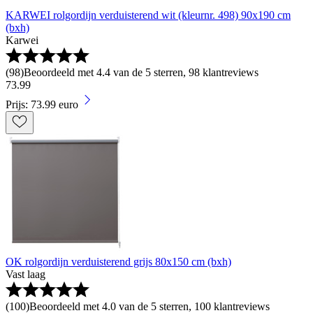
KARWEI rolgordijn verduisterend wit (kleurnr. 498) 90x190 cm
(bxh)
Karwei
(
98
)
Beoordeeld met 4.4 van de 5 sterren, 98 klantreviews
73
.
99
Prijs: 73.99 euro
OK rolgordijn verduisterend grijs 80x150 cm (bxh)
Vast laag
(
100
)
Beoordeeld met 4.0 van de 5 sterren, 100 klantreviews