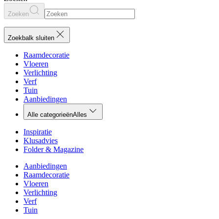
Zoeken
Zoekbalk sluiten
Raamdecoratie
Vloeren
Verlichting
Verf
Tuin
Aanbiedingen
Alle categorieën
Alles
Inspiratie
Klusadvies
Folder & Magazine
Aanbiedingen
Raamdecoratie
Vloeren
Verlichting
Verf
Tuin