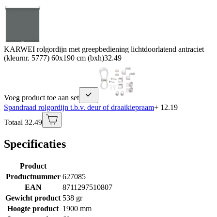
KARWEI rolgordijn met greepbediening lichtdoorlatend antraciet
(kleurnr. 5777) 60x190 cm (bxh)
32.49
Voeg product toe aan set
Spandraad rolgordijn t.b.v. deur of draaikiepraam
+ 12.19
Totaal 32.49
Specificaties
Product
Productnummer
627085
EAN
8711297510807
Gewicht product
538 gr
Hoogte product
1900 mm