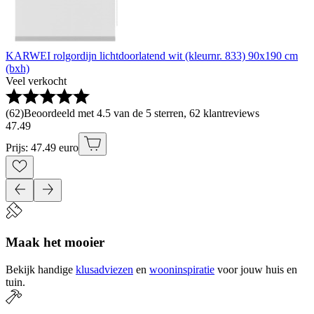
KARWEI rolgordijn lichtdoorlatend wit (kleurnr. 833) 90x190 cm
(bxh)
Veel verkocht
(
62
)
Beoordeeld met 4.5 van de 5 sterren, 62 klantreviews
47
.
49
Prijs: 47.49 euro
Maak het mooier
Bekijk handige
klusadviezen
en
wooninspiratie
voor jouw huis en
tuin.