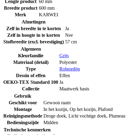
Lengte product
60 mm
Breedte product
600 mm
Merk
KARWEI
Afmetingen
Zelf in breedte in te korten
Ja
Zelf in hoogte in te korten
Nee
Stofbreedte (excl. bevestiging)
57 cm
Algemeen
Kleurfamilie
Grijs
Materiaal (detail)
Polyester
Type
Rolgordijn
Dessin of effen
Effen
OEKO-TEX Standard 100
Ja
Collectie
Maatwerk basis
Gebruik
Geschikt voor
Gewoon raam
Montage
In het kozijn
,
Op het kozijn
,
Plafond
Reinigingsmethode
Droge doek
,
Licht vochtige doek
,
Plumeau
Bedieningszijde
Midden
Technische kenmerken