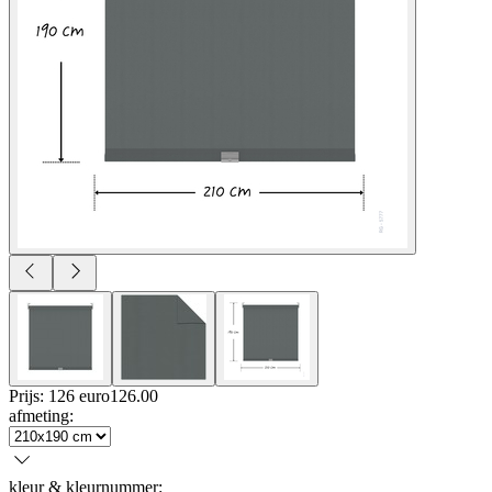
Prijs: 126 euro
126
.
00
afmeting
:
kleur & kleurnummer
: