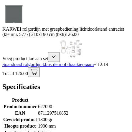
KARWEI rolgordijn met greepbediening lichtdoorlatend antraciet
(kleurnr. 5777) 210x190 cm (bxh)
126.00
Voeg product toe aan set
Spandraad rolgordijn t.b.v. deur of draaikiepraam
+ 12.19
Totaal 126.00
Specificaties
Product
Productnummer
627090
EAN
8711297510852
Gewicht product
1800 gr
Hoogte product
1900 mm