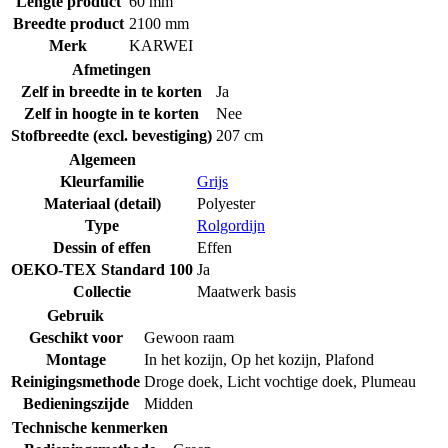
Lengte product
60 mm
Breedte product
2100 mm
Merk
KARWEI
Afmetingen
Zelf in breedte in te korten
Ja
Zelf in hoogte in te korten
Nee
Stofbreedte (excl. bevestiging)
207 cm
Algemeen
Kleurfamilie
Grijs
Materiaal (detail)
Polyester
Type
Rolgordijn
Dessin of effen
Effen
OEKO-TEX Standard 100
Ja
Collectie
Maatwerk basis
Gebruik
Geschikt voor
Gewoon raam
Montage
In het kozijn
,
Op het kozijn
,
Plafond
Reinigingsmethode
Droge doek
,
Licht vochtige doek
,
Plumeau
Bedieningszijde
Midden
Technische kenmerken