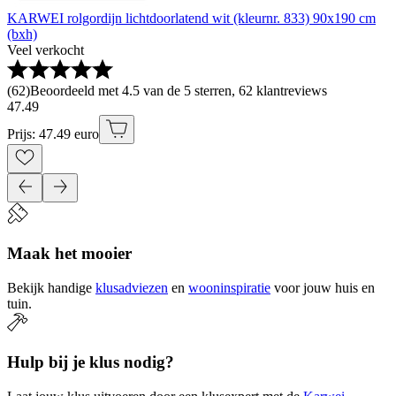
KARWEI rolgordijn lichtdoorlatend wit (kleurnr. 833) 90x190 cm
(bxh)
Veel verkocht
(
62
)
Beoordeeld met 4.5 van de 5 sterren, 62 klantreviews
47
.
49
Prijs: 47.49 euro
Maak het mooier
Bekijk handige
klusadviezen
en
wooninspiratie
voor jouw huis en
tuin.
Hulp bij je klus nodig?