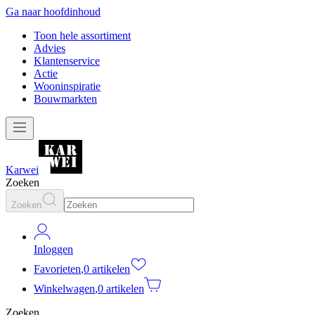
Ga naar hoofdinhoud
Toon hele assortiment
Advies
Klantenservice
Actie
Wooninspiratie
Bouwmarkten
Karwei
Zoeken
Zoeken
Inloggen
Favorieten
,
0 artikelen
Winkelwagen
,
0 artikelen
Zoeken