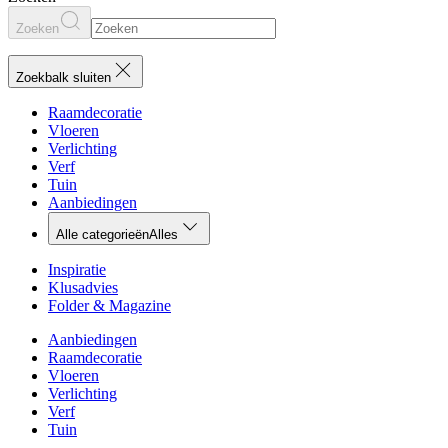
Zoeken
Zoekbalk sluiten
Raamdecoratie
Vloeren
Verlichting
Verf
Tuin
Aanbiedingen
Alle categorieën
Alles
Inspiratie
Klusadvies
Folder & Magazine
Aanbiedingen
Raamdecoratie
Vloeren
Verlichting
Verf
Tuin