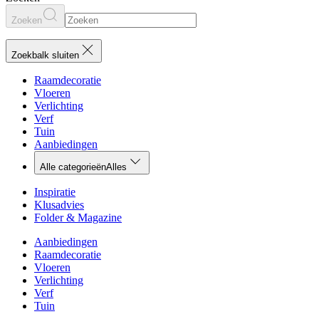
Zoeken
Zoekbalk sluiten
Raamdecoratie
Vloeren
Verlichting
Verf
Tuin
Aanbiedingen
Alle categorieën
Alles
Inspiratie
Klusadvies
Folder & Magazine
Aanbiedingen
Raamdecoratie
Vloeren
Verlichting
Verf
Tuin