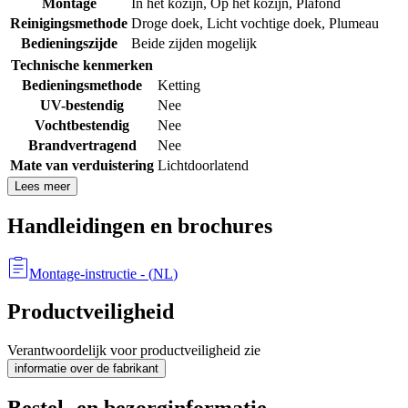
Montage
In het kozijn
,
Op het kozijn
,
Plafond
Reinigingsmethode
Droge doek
,
Licht vochtige doek
,
Plumeau
Bedieningszijde
Beide zijden mogelijk
Technische kenmerken
Bedieningsmethode
Ketting
UV-bestendig
Nee
Vochtbestendig
Nee
Brandvertragend
Nee
Mate van verduistering
Lichtdoorlatend
Lees meer
Handleidingen en brochures
Montage-instructie
- (
NL
)
Productveiligheid
Verantwoordelijk voor productveiligheid zie
informatie over de fabrikant