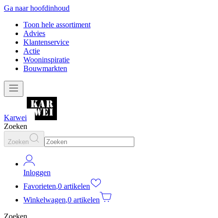
Ga naar hoofdinhoud
Toon hele assortiment
Advies
Klantenservice
Actie
Wooninspiratie
Bouwmarkten
Karwei
Zoeken
Zoeken
Inloggen
Favorieten
,
0 artikelen
Winkelwagen
,
0 artikelen
Zoeken