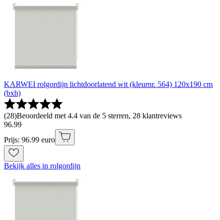
KARWEI rolgordijn lichtdoorlatend wit (kleurnr. 564) 120x190 cm
(bxh)
(
28
)
Beoordeeld met 4.4 van de 5 sterren, 28 klantreviews
96
.
99
Prijs: 96.99 euro
Bekijk alles in rolgordijn