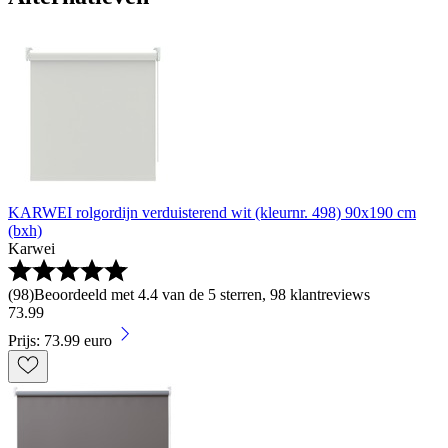
KARWEI rolgordijn verduisterend wit (kleurnr. 498) 90x190 cm
(bxh)
Karwei
(
98
)
Beoordeeld met 4.4 van de 5 sterren, 98 klantreviews
73
.
99
Prijs: 73.99 euro