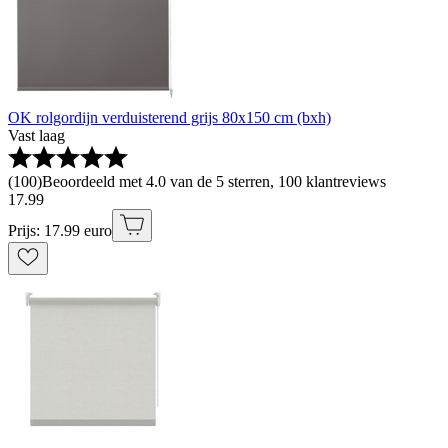
OK rolgordijn verduisterend grijs 80x150 cm (bxh)
Vast laag
(
100
)
Beoordeeld met 4.0 van de 5 sterren, 100 klantreviews
17
.
99
Prijs: 17.99 euro