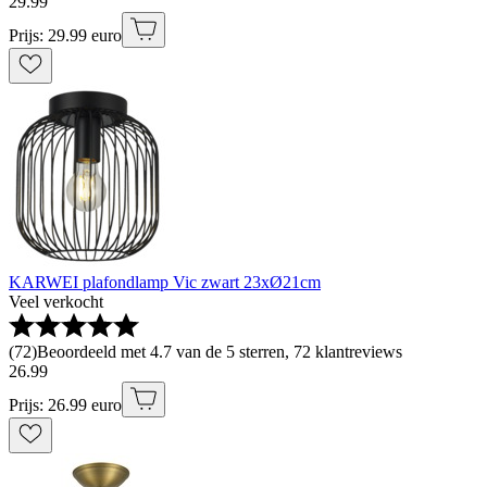
29
.
99
Prijs: 29.99 euro
KARWEI plafondlamp Vic zwart 23xØ21cm
Veel verkocht
(
72
)
Beoordeeld met 4.7 van de 5 sterren, 72 klantreviews
26
.
99
Prijs: 26.99 euro