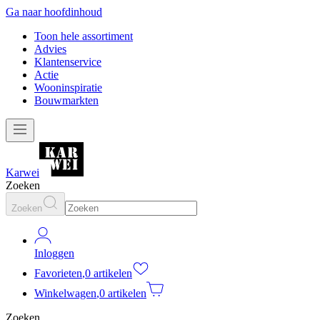
Ga naar hoofdinhoud
Toon hele assortiment
Advies
Klantenservice
Actie
Wooninspiratie
Bouwmarkten
Karwei
Zoeken
Zoeken
Inloggen
Favorieten
,
0 artikelen
Winkelwagen
,
0 artikelen
Zoeken