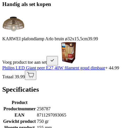
Handig als set kopen
KARWEI plafondlamp Arlo bruin ø32x15,5cm
39.99
Voeg product toe aan set
Philips LED Giant peer E27 40W filament goud dimbaar
+ 44.99
Totaal 39.99
Specificaties
Product
Productnummer
258787
EAN
8711297093065
Gewicht product
750 gr
Hoogte product
155 mm