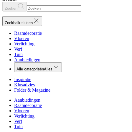
Zoeken
Zoekbalk sluiten
Raamdecoratie
Vloeren
Verlichting
Verf
Tuin
Aanbiedingen
Alle categorieën
Alles
Inspiratie
Klusadvies
Folder & Magazine
Aanbiedingen
Raamdecoratie
Vloeren
Verlichting
Verf
Tuin