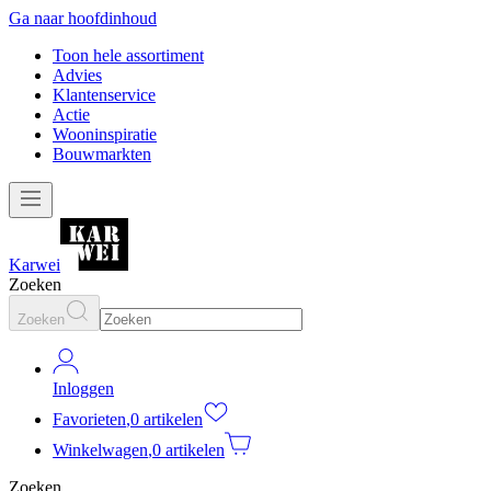
Ga naar hoofdinhoud
Toon hele assortiment
Advies
Klantenservice
Actie
Wooninspiratie
Bouwmarkten
Karwei
Zoeken
Zoeken
Inloggen
Favorieten
,
0 artikelen
Winkelwagen
,
0 artikelen
Zoeken