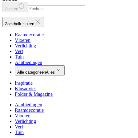
Zoeken
Zoekbalk sluiten
Raamdecoratie
Vloeren
Verlichting
Verf
Tuin
Aanbiedingen
Alle categorieën
Alles
Inspiratie
Klusadvies
Folder & Magazine
Aanbiedingen
Raamdecoratie
Vloeren
Verlichting
Verf
Tuin