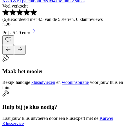
KARWEI patentbout rvs M4x38 mm 2 stuks
Veel verkocht
(
6
)
Beoordeeld met 4.5 van de 5 sterren, 6 klantreviews
5
.
29
Prijs: 5.29 euro
Maak het mooier
Bekijk handige
klusadviezen
en
wooninspiratie
voor jouw huis en
tuin.
Hulp bij je klus nodig?
Laat jouw klus uitvoeren door een klusexpert met de
Karwei
Klusservice