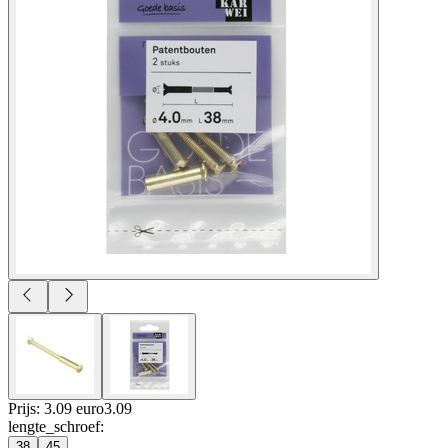
Prijs: 3.09 euro
3
.
09
lengte_schroef
:
38
45