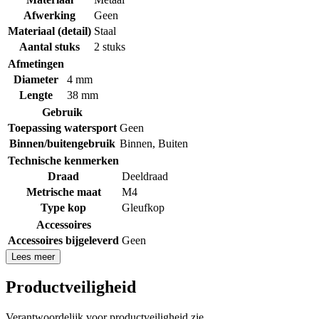
Afwerking
Geen
Materiaal (detail)
Staal
Aantal stuks
2 stuks
Afmetingen
Diameter
4 mm
Lengte
38 mm
Gebruik
Toepassing watersport
Geen
Binnen/buitengebruik
Binnen
,
Buiten
Technische kenmerken
Draad
Deeldraad
Metrische maat
M4
Type kop
Gleufkop
Accessoires
Accessoires bijgeleverd
Geen
Lees meer
Productveiligheid
Verantwoordelijk voor productveiligheid zie