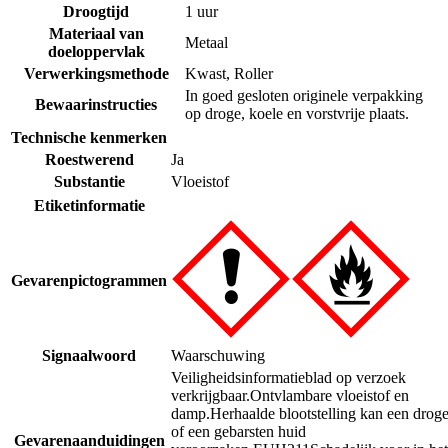
Droogtijd
1 uur
Materiaal van
Metaal
doeloppervlak
Verwerkingsmethode
Kwast
,
Roller
In goed gesloten originele verpakking
Bewaarinstructies
op droge, koele en vorstvrije plaats.
Technische kenmerken
Roestwerend
Ja
Substantie
Vloeistof
Etiketinformatie
Gevarenpictogrammen
Signaalwoord
Waarschuwing
Veiligheidsinformatieblad op verzoek
verkrijgbaar.
Ontvlambare vloeistof en
damp.
Herhaalde blootstelling kan een drog
of een gebarsten huid
Gevarenaanduidingen