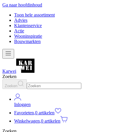
Ga naar hoofdinhoud
Toon hele assortiment
Advies
Klantenservice
Actie
Wooninspiratie
Bouwmarkten
Karwei
Zoeken
Zoeken
Inloggen
Favorieten
,
0 artikelen
Winkelwagen
,
0 artikelen
Zoeken