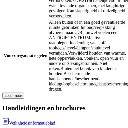
veroorzaken.
EUH211
Schadelijk voor in het
water levende organismen, met langdurige
gevolgen.
Kan slaperigheid of duizeligheid
veroorzaken.
Alleen buiten of in een goed geventileerde
ruimte gebruiken.
Inhoud/verpakking
afvoeren naar …
Bij onwel voelen een
ANTIGIFCENTRUM/ arts/…
raadplegen.
Inademing van stof/
rook/gas/nevel/dampen/spuitnevel
vermijden.
Verwijderd houden van warmte,
Voorzorgsmaatregelen
hete oppervlakken, vonken, open vuur en
andere ontstekingsbronnen. Niet
roken.
Buiten het bereik van kinderen
houden.
Beschermende
handschoenen/beschermende
kleding/oogbescherming/gelaatsbeschermin
dragen.
Lees meer
Handleidingen en brochures
Veiligheidsinformatieblad