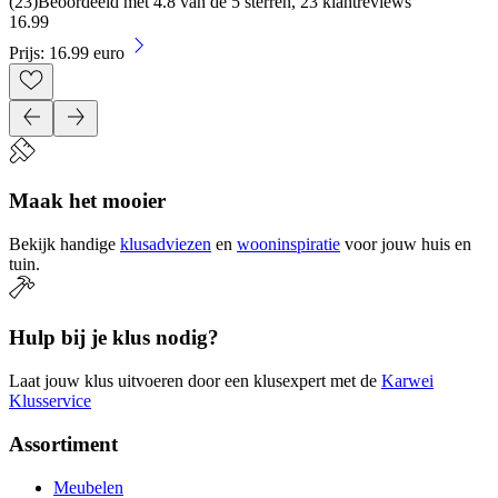
(
23
)
Beoordeeld met 4.8 van de 5 sterren, 23 klantreviews
16
.
99
Prijs: 16.99 euro
Maak het mooier
Bekijk handige
klusadviezen
en
wooninspiratie
voor jouw huis en
tuin.
Hulp bij je klus nodig?
Laat jouw klus uitvoeren door een klusexpert met de
Karwei
Klusservice
Assortiment
Meubelen