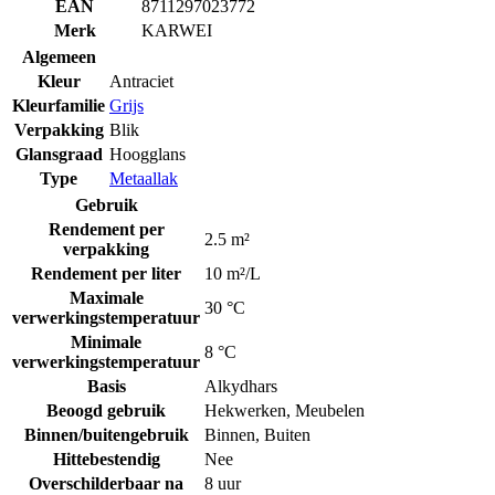
EAN
8711297023772
Merk
KARWEI
Algemeen
Kleur
Antraciet
Kleurfamilie
Grijs
Verpakking
Blik
Glansgraad
Hoogglans
Type
Metaallak
Gebruik
Rendement per
2.5 m²
verpakking
Rendement per liter
10 m²/L
Maximale
30 °C
verwerkingstemperatuur
Minimale
8 °C
verwerkingstemperatuur
Basis
Alkydhars
Beoogd gebruik
Hekwerken
,
Meubelen
Binnen/buitengebruik
Binnen
,
Buiten
Hittebestendig
Nee
Overschilderbaar na
8 uur