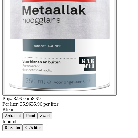
Prijs: 8.99 euro
8
.
99
Per
liter
:
35.96
35.96
per
liter
Kleur
:
Antraciet
Rood
Zwart
Inhoud
:
0.25 liter
0.75 liter