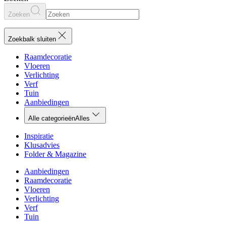
Zoeken
Zoekbalk sluiten
Raamdecoratie
Vloeren
Verlichting
Verf
Tuin
Aanbiedingen
Alle categorieën
Alles
Inspiratie
Klusadvies
Folder & Magazine
Aanbiedingen
Raamdecoratie
Vloeren
Verlichting
Verf
Tuin