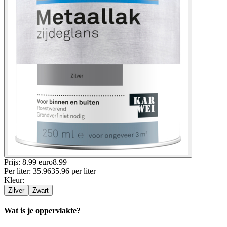
Prijs: 8.99 euro
8
.
99
Per
liter
:
35.96
35.96
per
liter
Kleur
:
Zilver
Zwart
Wat is je oppervlakte?