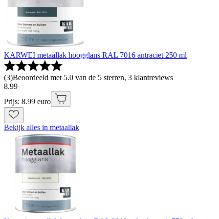
KARWEI metaallak hoogglans RAL 7016 antraciet 250 ml
(
3
)
Beoordeeld met 5.0 van de 5 sterren, 3 klantreviews
8
.
99
Prijs: 8.99 euro
Bekijk alles in metaallak