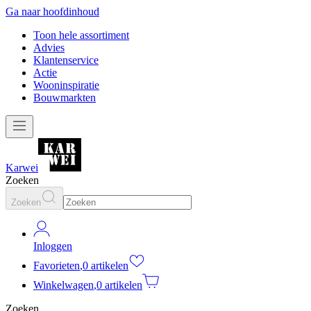
Ga naar hoofdinhoud
Toon hele assortiment
Advies
Klantenservice
Actie
Wooninspiratie
Bouwmarkten
Karwei
Zoeken
Zoeken
Inloggen
Favorieten
,
0 artikelen
Winkelwagen
,
0 artikelen
Zoeken