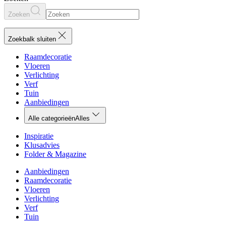
Zoeken
Zoekbalk sluiten
Raamdecoratie
Vloeren
Verlichting
Verf
Tuin
Aanbiedingen
Alle categorieën
Alles
Inspiratie
Klusadvies
Folder & Magazine
Aanbiedingen
Raamdecoratie
Vloeren
Verlichting
Verf
Tuin