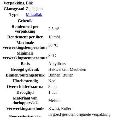
Verpakking
Blik
Glansgraad
Zijdeglans
Type
Metaallak
Gebruik
Rendement per
2.5 m²
verpakking
Rendement per liter
10 m²/L
Maximale
30 °C
verwerkingstemperatuur
Minimale
8 °C
verwerkingstemperatuur
Basis
Alkydhars
Beoogd gebruik
Hekwerken
,
Meubelen
Binnen/buitengebruik
Binnen
,
Buiten
Hittebestendig
Nee
Overschilderbaar na
8 uur
Droogtijd
1 uur
Materiaal van
Metaal
doeloppervlak
Verwerkingsmethode
Kwast
,
Roller
In goed gesloten originele verpakking
Bewaarinstructies