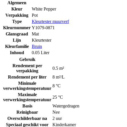
Algemeen
Kleur
White Pepper
Verpakking
Pot
Type
Kleurtester muurverf
Kleurnummer
Y1079-0871
Glansgraad
Mat
Lijn
Kleurtester
Kleurfamilie
Bruin
Inhoud
0.05 Liter
Gebruik
Rendement per
0.5 m²
verpakking
Rendement per liter
8 m²/L
Minimale
8 °C
verwerkingstemperatuur
Maximale
25 °C
verwerkingstemperatuur
Basis
Watergedragen
Reinigbaar
Nee
Overschilderbaar na
2 uur
Speciaal geschikt voor
Kinderkamer