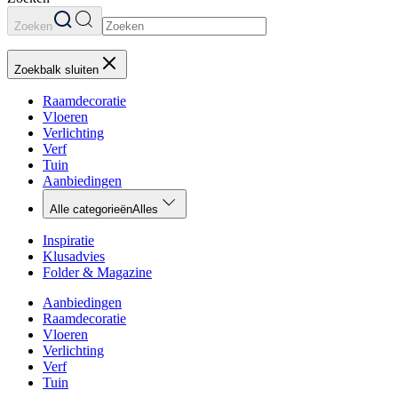
Zoeken
Zoekbalk sluiten
Raamdecoratie
Vloeren
Verlichting
Verf
Tuin
Aanbiedingen
Alle categorieën
Alles
Inspiratie
Klusadvies
Folder & Magazine
Aanbiedingen
Raamdecoratie
Vloeren
Verlichting
Verf
Tuin