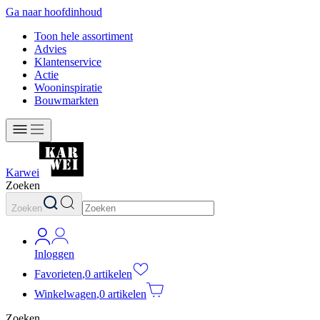
Ga naar hoofdinhoud
Toon hele assortiment
Advies
Klantenservice
Actie
Wooninspiratie
Bouwmarkten
Karwei
Zoeken
Zoeken
Inloggen
Favorieten
,
0 artikelen
Winkelwagen
,
0 artikelen
Zoeken