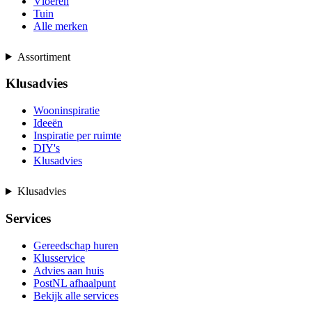
Vloeren
Tuin
Alle merken
Assortiment
Klusadvies
Wooninspiratie
Ideeën
Inspiratie per ruimte
DIY's
Klusadvies
Klusadvies
Services
Gereedschap huren
Klusservice
Advies aan huis
PostNL afhaalpunt
Bekijk alle services