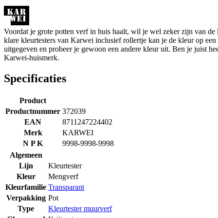
Voordat je grote potten verf in huis haalt, wil je wel zeker zijn van 
klare kleurtesters van Karwei inclusief rollertje kan je de kleur op ee
uitgegeven en probeer je gewoon een andere kleur uit. Ben je juist hee
Karwei-huismerk.
Specificaties
Product
Productnummer
372039
EAN
8711247224402
Merk
KARWEI
N P K
9998-9998-9998
Algemeen
Lijn
Kleurtester
Kleur
Mengverf
Kleurfamilie
Transparant
Verpakking
Pot
Type
Kleurtester muurverf