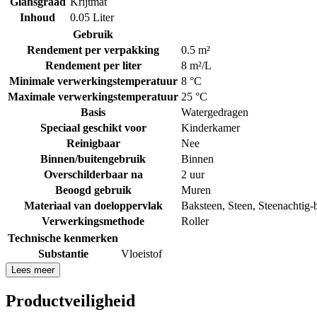
Glansgraad
Krijtmat
Inhoud
0.05 Liter
Gebruik
Rendement per verpakking
0.5 m²
Rendement per liter
8 m²/L
Minimale verwerkingstemperatuur
8 °C
Maximale verwerkingstemperatuur
25 °C
Basis
Watergedragen
Speciaal geschikt voor
Kinderkamer
Reinigbaar
Nee
Binnen/buitengebruik
Binnen
Overschilderbaar na
2 uur
Beoogd gebruik
Muren
Materiaal van doeloppervlak
Baksteen
,
Steen
,
Steenachtig-
Verwerkingsmethode
Roller
Technische kenmerken
Substantie
Vloeistof
Lees meer
Productveiligheid