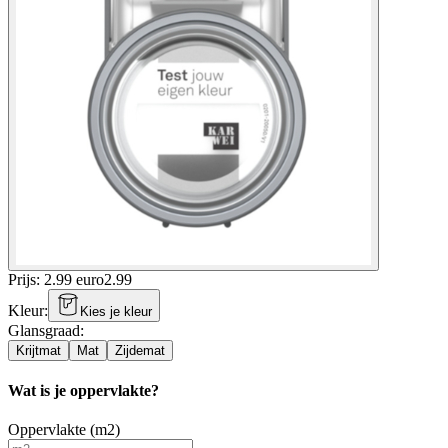
Prijs: 2.99 euro
2
.
99
Kleur
:
Kies je kleur
Glansgraad
:
Krijtmat
Mat
Zijdemat
Wat is je oppervlakte?
Oppervlakte (m2)