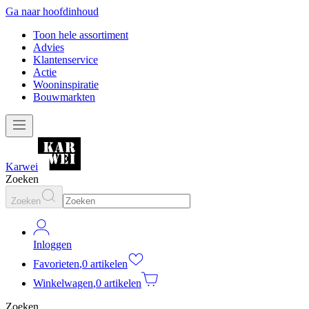
Ga naar hoofdinhoud
Toon hele assortiment
Advies
Klantenservice
Actie
Wooninspiratie
Bouwmarkten
Karwei
Zoeken
Zoeken
Inloggen
Favorieten
,
0 artikelen
Winkelwagen
,
0 artikelen
Zoeken