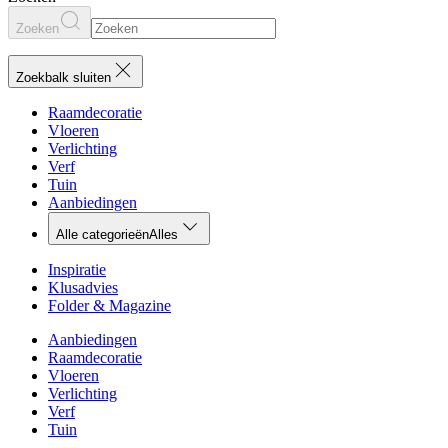
Zoeken
Zoekbalk sluiten
Raamdecoratie
Vloeren
Verlichting
Verf
Tuin
Aanbiedingen
Alle categorieën
Alles
Inspiratie
Klusadvies
Folder & Magazine
Aanbiedingen
Raamdecoratie
Vloeren
Verlichting
Verf
Tuin