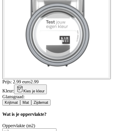
Prijs: 2.99 euro
2
.
99
Kleur
:
Kies je kleur
Glansgraad
:
Krijtmat
Mat
Zijdemat
Wat is je oppervlakte?
Oppervlakte (m2)