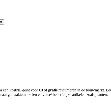
nt
via een PostNL-punt voor €0 of
gratis
retourneren in de bouwmarkt. Le
aat gemaakte artikelen en verse/ bederfelijke artikelen zoals planten.