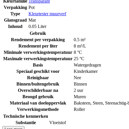
Kleurfamilie
Transparant
Verpakking
Pot
Type
Kleurtester muurverf
Glansgraad
Mat
Inhoud
0.05 Liter
Gebruik
Rendement per verpakking
0.5 m²
Rendement per liter
8 m²/L
Minimale verwerkingstemperatuur
8 °C
Maximale verwerkingstemperatuur
25 °C
Basis
Watergedragen
Speciaal geschikt voor
Kinderkamer
Reinigbaar
Nee
Binnen/buitengebruik
Binnen
Overschilderbaar na
2 uur
Beoogd gebruik
Muren
Materiaal van doeloppervlak
Baksteen
,
Steen
,
Steenachtig-
Verwerkingsmethode
Roller
Technische kenmerken
Substantie
Vloeistof