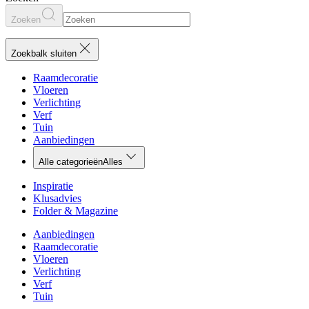
Zoeken
Zoekbalk sluiten
Raamdecoratie
Vloeren
Verlichting
Verf
Tuin
Aanbiedingen
Alle categorieën
Alles
Inspiratie
Klusadvies
Folder & Magazine
Aanbiedingen
Raamdecoratie
Vloeren
Verlichting
Verf
Tuin