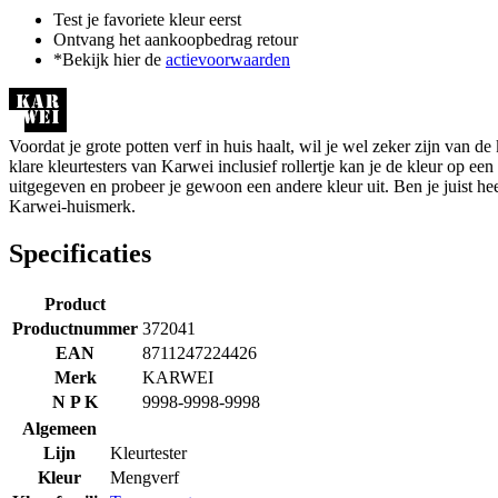
Test je favoriete kleur eerst
Ontvang het aankoopbedrag retour
*Bekijk hier de
actievoorwaarden
Voordat je grote potten verf in huis haalt, wil je wel zeker zijn van 
klare kleurtesters van Karwei inclusief rollertje kan je de kleur op ee
uitgegeven en probeer je gewoon een andere kleur uit. Ben je juist hee
Karwei-huismerk.
Specificaties
Product
Productnummer
372041
EAN
8711247224426
Merk
KARWEI
N P K
9998-9998-9998
Algemeen
Lijn
Kleurtester
Kleur
Mengverf