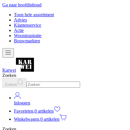
Ga naar hoofdinhoud
Toon hele assortiment
Advies
Klantenservice
Actie
Wooninspiratie
Bouwmarkten
Karwei
Zoeken
Zoeken
Inloggen
Favorieten
,
0 artikelen
Winkelwagen
,
0 artikelen
Zoeken