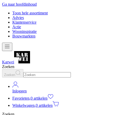
Ga naar hoofdinhoud
Toon hele assortiment
Advies
Klantenservice
Actie
Wooninspiratie
Bouwmarkten
Karwei
Zoeken
Zoeken
Inloggen
Favorieten
,
0 artikelen
Winkelwagen
,
0 artikelen
Zoeken