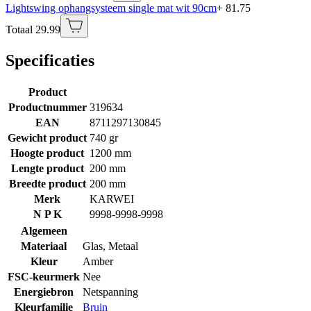
Lightswing ophangsysteem single mat wit 90cm
+ 81.75
Totaal 29.99
Specificaties
Product
Productnummer
319634
EAN
8711297130845
Gewicht product
740 gr
Hoogte product
1200 mm
Lengte product
200 mm
Breedte product
200 mm
Merk
KARWEI
N P K
9998-9998-9998
Algemeen
Materiaal
Glas
,
Metaal
Kleur
Amber
FSC-keurmerk
Nee
Energiebron
Netspanning
Kleurfamilie
Bruin