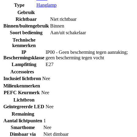
Type
Hanglamp
Gebruik
Richtbaar
Niet richtbaar
Binnen/buitengebruik
Binnen
Soort bediening
Aan/uit schakelaar
Technische
kenmerken
IP
IP00 - Geen bescherming tegen aanraking;
Beschermingsklasse
geen bescherming tegen vocht
Lampfitting
E27
Accessoires
Inclusief lichtbron
Nee
Milieukenmerken
PEFC Keurmerk
Nee
Lichtbron
Geïntegreerde LED
Nee
Remaining
Aantal lichtpunten
1
Smarthome
Nee
Dimbaar via
Niet dimbaar