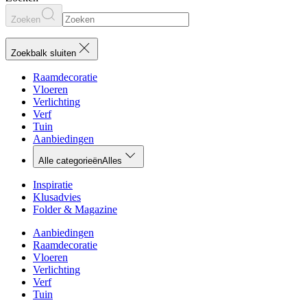
Zoeken
Zoekbalk sluiten
Raamdecoratie
Vloeren
Verlichting
Verf
Tuin
Aanbiedingen
Alle categorieën
Alles
Inspiratie
Klusadvies
Folder & Magazine
Aanbiedingen
Raamdecoratie
Vloeren
Verlichting
Verf
Tuin