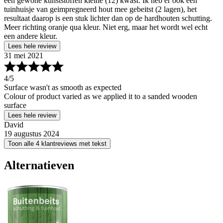
een gewone kunststoffen kleine (12) kwast. Ik heb er ook een
tuinhuisje van geimpregneerd hout mee gebeitst (2 lagen), het
resultaat daarop is een stuk lichter dan op de hardhouten schutting.
Meer richting oranje qua kleur. Niet erg, maar het wordt wel echt
een andere kleur.
Lees hele review
31 mei 2021
4
/5
Surface wasn't as smooth as expected
Colour of product varied as we applied it to a sanded wooden
surface
Lees hele review
David
19 augustus 2024
Toon alle 4 klantreviews met tekst
Alternatieven