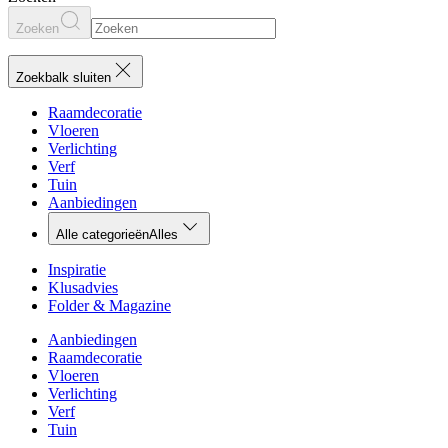
Zoeken
Zoekbalk sluiten
Raamdecoratie
Vloeren
Verlichting
Verf
Tuin
Aanbiedingen
Alle categorieën
Alles
Inspiratie
Klusadvies
Folder & Magazine
Aanbiedingen
Raamdecoratie
Vloeren
Verlichting
Verf
Tuin