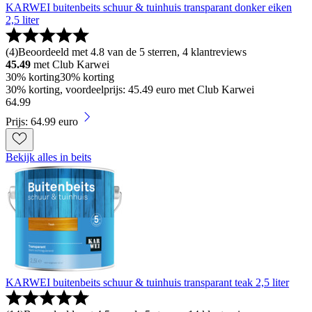
KARWEI buitenbeits schuur & tuinhuis transparant donker eiken
2,5 liter
(
4
)
Beoordeeld met 4.8 van de 5 sterren, 4 klantreviews
45.49
met Club Karwei
30% korting
30% korting
30% korting, voordeelprijs: 45.49 euro met Club Karwei
64
.
99
Prijs: 64.99 euro
Bekijk alles in beits
KARWEI buitenbeits schuur & tuinhuis transparant teak 2,5 liter