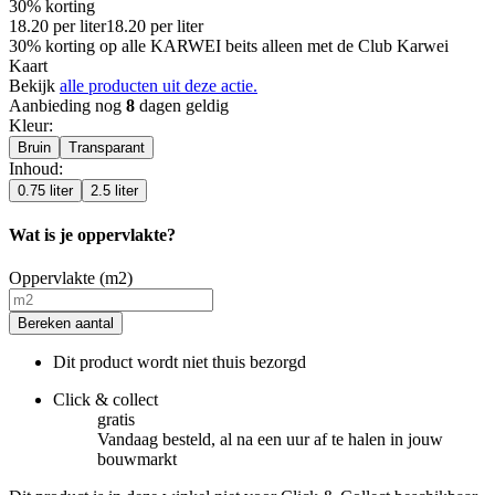
30% korting
18.20
per
liter
18.20
per
liter
30% korting op alle KARWEI beits alleen met de Club Karwei
Kaart
Bekijk
alle producten uit deze actie.
Aanbieding nog
8
dagen geldig
Kleur
:
Bruin
Transparant
Inhoud
:
0.75 liter
2.5 liter
Wat is je oppervlakte?
Oppervlakte (m2)
Bereken aantal
Dit product wordt niet thuis bezorgd
Click & collect
gratis
Vandaag besteld, al na een uur af te halen in jouw
bouwmarkt