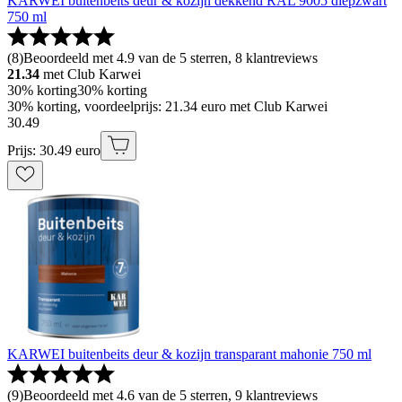
KARWEI buitenbeits deur & kozijn dekkend RAL 9005 diepzwart
750 ml
(
8
)
Beoordeeld met 4.9 van de 5 sterren, 8 klantreviews
21.34
met Club Karwei
30% korting
30% korting
30% korting, voordeelprijs: 21.34 euro met Club Karwei
30
.
49
Prijs: 30.49 euro
KARWEI buitenbeits deur & kozijn transparant mahonie 750 ml
(
9
)
Beoordeeld met 4.6 van de 5 sterren, 9 klantreviews