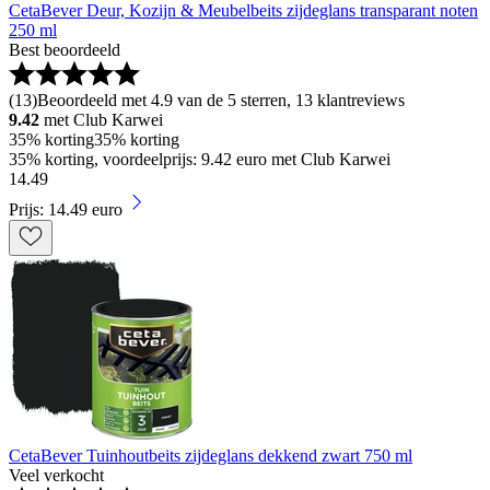
CetaBever Deur, Kozijn & Meubelbeits zijdeglans transparant noten
250 ml
Best beoordeeld
(
13
)
Beoordeeld met 4.9 van de 5 sterren, 13 klantreviews
9.42
met Club Karwei
35% korting
35% korting
35% korting, voordeelprijs: 9.42 euro met Club Karwei
14
.
49
Prijs: 14.49 euro
CetaBever Tuinhoutbeits zijdeglans dekkend zwart 750 ml
Veel verkocht