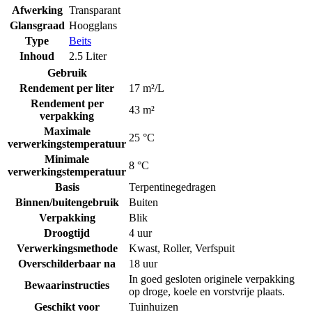
Afwerking
Transparant
Glansgraad
Hoogglans
Type
Beits
Inhoud
2.5 Liter
Gebruik
Rendement per liter
17 m²/L
Rendement per
43 m²
verpakking
Maximale
25 °C
verwerkingstemperatuur
Minimale
8 °C
verwerkingstemperatuur
Basis
Terpentinegedragen
Binnen/buitengebruik
Buiten
Verpakking
Blik
Droogtijd
4 uur
Verwerkingsmethode
Kwast
,
Roller
,
Verfspuit
Overschilderbaar na
18 uur
In goed gesloten originele verpakking
Bewaarinstructies
op droge, koele en vorstvrije plaats.
Geschikt voor
Tuinhuizen