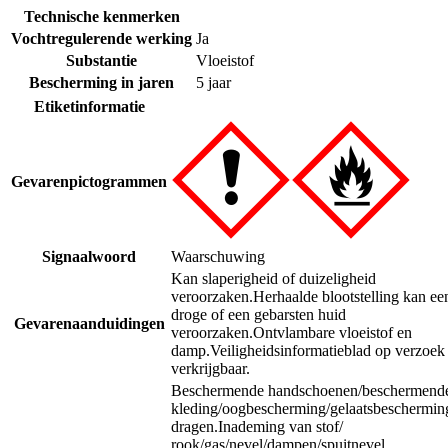
Technische kenmerken
Vochtregulerende werking
Ja
Substantie
Vloeistof
Bescherming in jaren
5 jaar
Etiketinformatie
Gevarenpictogrammen
Signaalwoord
Waarschuwing
Kan slaperigheid of duizeligheid
veroorzaken.
Herhaalde blootstelling kan ee
droge of een gebarsten huid
Gevarenaanduidingen
veroorzaken.
Ontvlambare vloeistof en
damp.
Veiligheidsinformatieblad op verzoek
verkrijgbaar.
Beschermende handschoenen/beschermend
kleding/oogbescherming/gelaatsbeschermin
dragen.
Inademing van stof/
rook/gas/nevel/dampen/spuitnevel