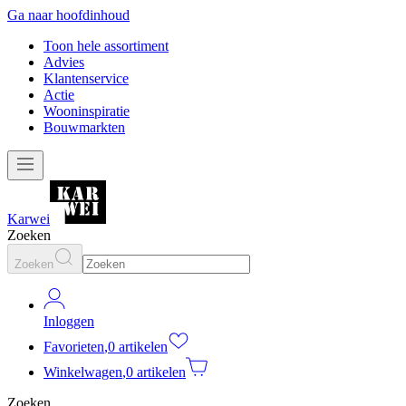
Ga naar hoofdinhoud
Toon hele assortiment
Advies
Klantenservice
Actie
Wooninspiratie
Bouwmarkten
Karwei
Zoeken
Zoeken
Inloggen
Favorieten
,
0 artikelen
Winkelwagen
,
0 artikelen
Zoeken