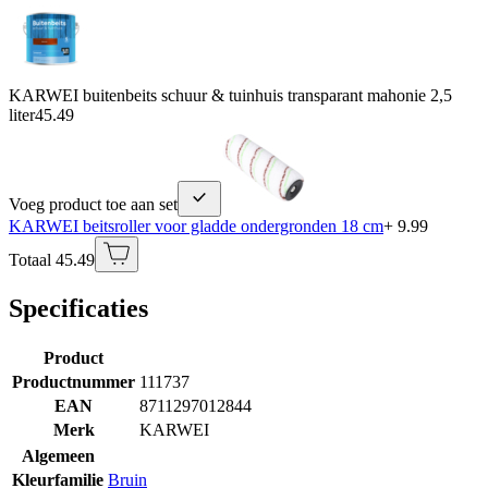
KARWEI buitenbeits schuur & tuinhuis transparant mahonie 2,5
liter
45.49
Voeg product toe aan set
KARWEI beitsroller voor gladde ondergronden 18 cm
+ 9.99
Totaal 45.49
Specificaties
Product
Productnummer
111737
EAN
8711297012844
Merk
KARWEI
Algemeen
Kleurfamilie
Bruin