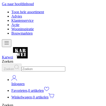
Ga naar hoofdinhoud
Toon hele assortiment
Advies
Klantenservice
Actie
Wooninspiratie
Bouwmarkten
Karwei
Zoeken
Zoeken
Inloggen
Favorieten
,
0 artikelen
Winkelwagen
,
0 artikelen
Zoeken