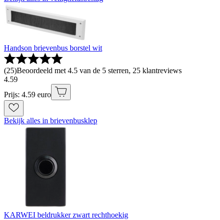
Handson brievenbus borstel wit
(
25
)
Beoordeeld met 4.5 van de 5 sterren, 25 klantreviews
4
.
59
Prijs: 4.59 euro
Bekijk alles in brievenbusklep
KARWEI beldrukker zwart rechthoekig