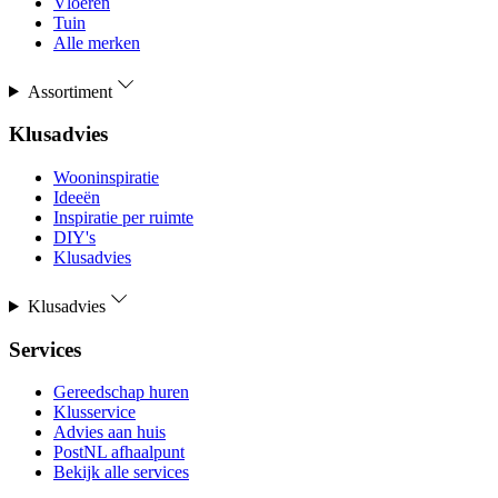
Vloeren
Tuin
Alle merken
Assortiment
Klusadvies
Wooninspiratie
Ideeën
Inspiratie per ruimte
DIY's
Klusadvies
Klusadvies
Services
Gereedschap huren
Klusservice
Advies aan huis
PostNL afhaalpunt
Bekijk alle services