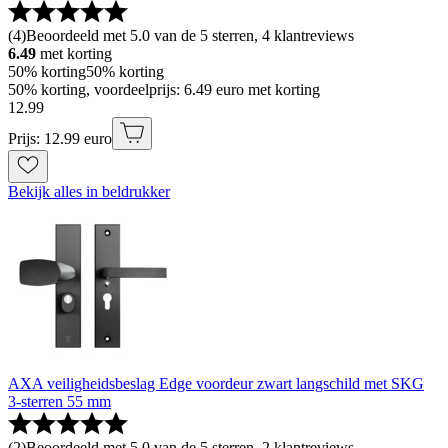
(
4
)
Beoordeeld met 5.0 van de 5 sterren, 4 klantreviews
6.49
met korting
50% korting
50% korting
50% korting, voordeelprijs: 6.49 euro met korting
12
.
99
Prijs: 12.99 euro
Bekijk alles in beldrukker
AXA veiligheidsbeslag Edge voordeur zwart langschild met SKG
3-sterren 55 mm
(
2
)
Beoordeeld met 5.0 van de 5 sterren, 2 klantreviews