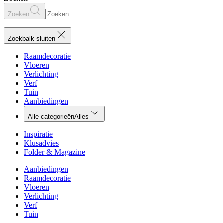
Zoeken
Zoekbalk sluiten
Raamdecoratie
Vloeren
Verlichting
Verf
Tuin
Aanbiedingen
Alle categorieën
Alles
Inspiratie
Klusadvies
Folder & Magazine
Aanbiedingen
Raamdecoratie
Vloeren
Verlichting
Verf
Tuin