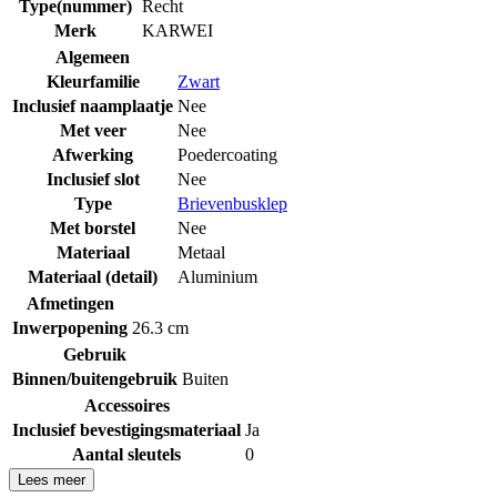
Type(nummer)
Recht
Merk
KARWEI
Algemeen
Kleurfamilie
Zwart
Inclusief naamplaatje
Nee
Met veer
Nee
Afwerking
Poedercoating
Inclusief slot
Nee
Type
Brievenbusklep
Met borstel
Nee
Materiaal
Metaal
Materiaal (detail)
Aluminium
Afmetingen
Inwerpopening
26.3 cm
Gebruik
Binnen/buitengebruik
Buiten
Accessoires
Inclusief bevestigingsmateriaal
Ja
Aantal sleutels
0
Lees meer