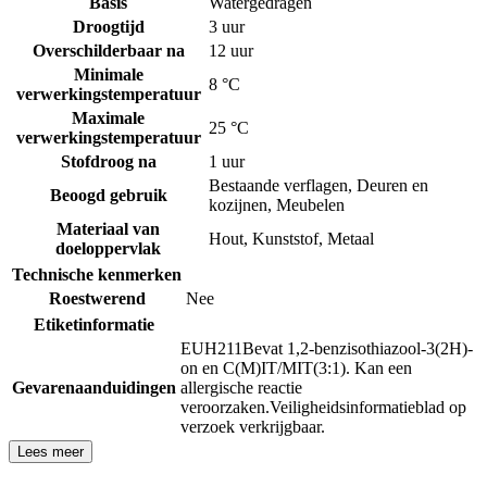
Basis
Watergedragen
Droogtijd
3 uur
Overschilderbaar na
12 uur
Minimale
8 °C
verwerkingstemperatuur
Maximale
25 °C
verwerkingstemperatuur
Stofdroog na
1 uur
Bestaande verflagen
,
Deuren en
Beoogd gebruik
kozijnen
,
Meubelen
Materiaal van
Hout
,
Kunststof
,
Metaal
doeloppervlak
Technische kenmerken
Roestwerend
Nee
Etiketinformatie
EUH211
Bevat 1,2-benzisothiazool-3(2H)-
on en C(M)IT/MIT(3:1). Kan een
Gevarenaanduidingen
allergische reactie
veroorzaken.
Veiligheidsinformatieblad op
verzoek verkrijgbaar.
Lees meer