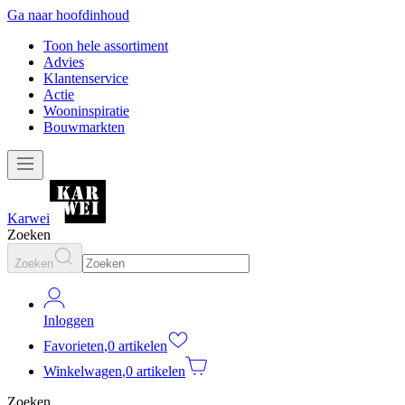
Ga naar hoofdinhoud
Toon hele assortiment
Advies
Klantenservice
Actie
Wooninspiratie
Bouwmarkten
Karwei
Zoeken
Zoeken
Inloggen
Favorieten
,
0 artikelen
Winkelwagen
,
0 artikelen
Zoeken