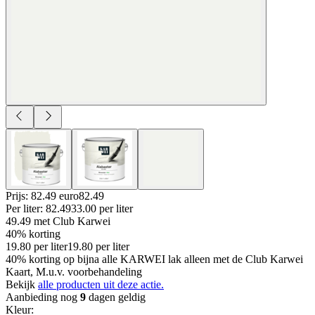
Prijs: 82.49 euro
82
.
49
Per
liter
:
82.49
33.00
per
liter
49.49
met Club Karwei
40% korting
19.80
per
liter
19.80
per
liter
40% korting op bijna alle KARWEI lak alleen met de Club Karwei
Kaart, M.u.v. voorbehandeling
Bekijk
alle producten uit deze actie.
Aanbieding nog
9
dagen geldig
Kleur
: