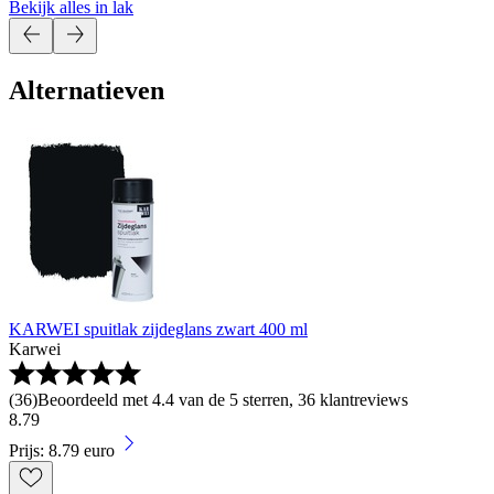
Bekijk alles in lak
Alternatieven
KARWEI spuitlak zijdeglans zwart 400 ml
Karwei
(
36
)
Beoordeeld met 4.4 van de 5 sterren, 36 klantreviews
8
.
79
Prijs: 8.79 euro