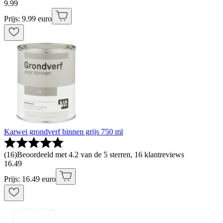
9
.
99
Prijs: 9.99 euro
Karwei grondverf binnen grijs 750 ml
(
16
)
Beoordeeld met 4.2 van de 5 sterren, 16 klantreviews
16
.
49
Prijs: 16.49 euro