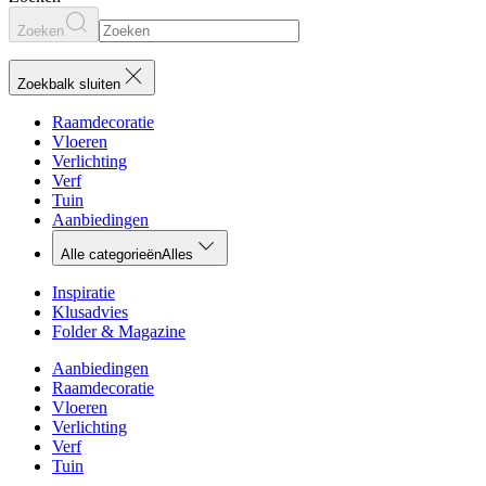
Zoeken
Zoekbalk sluiten
Raamdecoratie
Vloeren
Verlichting
Verf
Tuin
Aanbiedingen
Alle categorieën
Alles
Inspiratie
Klusadvies
Folder & Magazine
Aanbiedingen
Raamdecoratie
Vloeren
Verlichting
Verf
Tuin