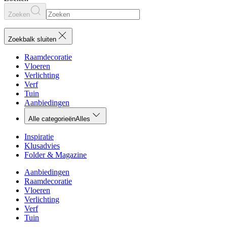
Zoeken
Zoekbalk sluiten
Raamdecoratie
Vloeren
Verlichting
Verf
Tuin
Aanbiedingen
Alle categorieën
Alles
Inspiratie
Klusadvies
Folder & Magazine
Aanbiedingen
Raamdecoratie
Vloeren
Verlichting
Verf
Tuin