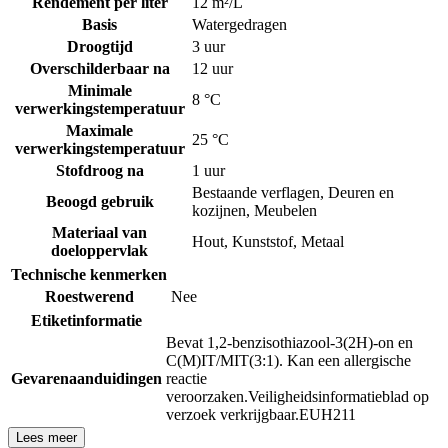
Rendement per liter
12 m²/L
Basis
Watergedragen
Droogtijd
3 uur
Overschilderbaar na
12 uur
Minimale
8 °C
verwerkingstemperatuur
Maximale
25 °C
verwerkingstemperatuur
Stofdroog na
1 uur
Bestaande verflagen
,
Deuren en
Beoogd gebruik
kozijnen
,
Meubelen
Materiaal van
Hout
,
Kunststof
,
Metaal
doeloppervlak
Technische kenmerken
Roestwerend
Nee
Etiketinformatie
Bevat 1,2-benzisothiazool-3(2H)-on en
C(M)IT/MIT(3:1). Kan een allergische
Gevarenaanduidingen
reactie
veroorzaken.
Veiligheidsinformatieblad op
verzoek verkrijgbaar.
EUH211
Lees meer