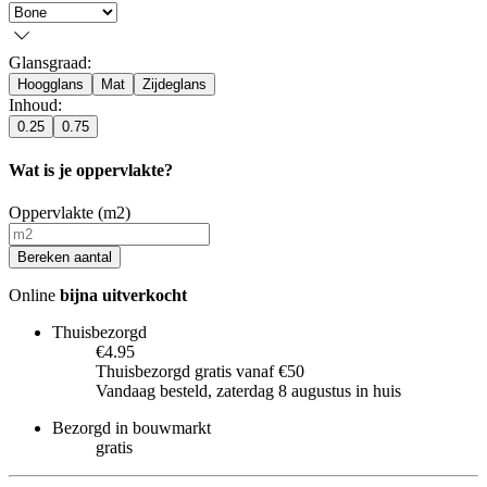
Glansgraad
:
Hoogglans
Mat
Zijdeglans
Inhoud
:
0.25
0.75
Wat is je oppervlakte?
Oppervlakte (m2)
Bereken aantal
Online
bijna uitverkocht
Thuisbezorgd
€4.95
Thuisbezorgd gratis vanaf €50
Vandaag besteld, zaterdag 8 augustus in huis
Bezorgd in bouwmarkt
gratis