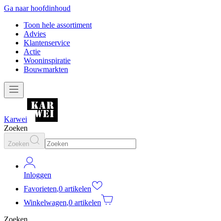
Ga naar hoofdinhoud
Toon hele assortiment
Advies
Klantenservice
Actie
Wooninspiratie
Bouwmarkten
Karwei
Zoeken
Zoeken
Inloggen
Favorieten
,
0 artikelen
Winkelwagen
,
0 artikelen
Zoeken