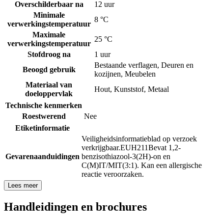
Overschilderbaar na
12 uur
Minimale
8 °C
verwerkingstemperatuur
Maximale
25 °C
verwerkingstemperatuur
Stofdroog na
1 uur
Bestaande verflagen
,
Deuren en
Beoogd gebruik
kozijnen
,
Meubelen
Materiaal van
Hout
,
Kunststof
,
Metaal
doeloppervlak
Technische kenmerken
Roestwerend
Nee
Etiketinformatie
Veiligheidsinformatieblad op verzoek
verkrijgbaar.
EUH211
Bevat 1,2-
Gevarenaanduidingen
benzisothiazool-3(2H)-on en
C(M)IT/MIT(3:1). Kan een allergische
reactie veroorzaken.
Lees meer
Handleidingen en brochures