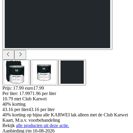
Prijs: 17.99 euro
17
.
99
Per
liter
:
17.99
71.96
per
liter
10.79
met Club Karwei
40% korting
43.16
per
liter
43.16
per
liter
40% korting op bijna alle KARWEI lak alleen met de Club Karwei
Kaart, M.u.v. voorbehandeling
Bekijk
alle producten uit deze actie.
Aanbieding t/m 16-08-2026