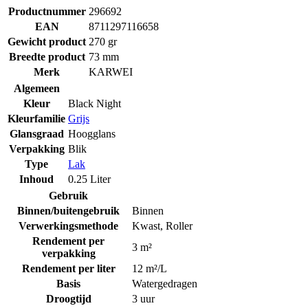
Productnummer
296692
EAN
8711297116658
Gewicht product
270 gr
Breedte product
73 mm
Merk
KARWEI
Algemeen
Kleur
Black Night
Kleurfamilie
Grijs
Glansgraad
Hoogglans
Verpakking
Blik
Type
Lak
Inhoud
0.25 Liter
Gebruik
Binnen/buitengebruik
Binnen
Verwerkingsmethode
Kwast
,
Roller
Rendement per
3 m²
verpakking
Rendement per liter
12 m²/L
Basis
Watergedragen
Droogtijd
3 uur