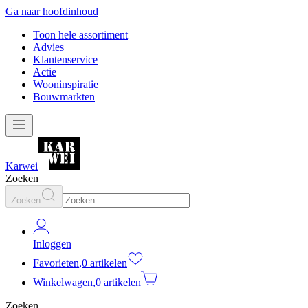
Ga naar hoofdinhoud
Toon hele assortiment
Advies
Klantenservice
Actie
Wooninspiratie
Bouwmarkten
Karwei
Zoeken
Zoeken
Inloggen
Favorieten
,
0 artikelen
Winkelwagen
,
0 artikelen
Zoeken