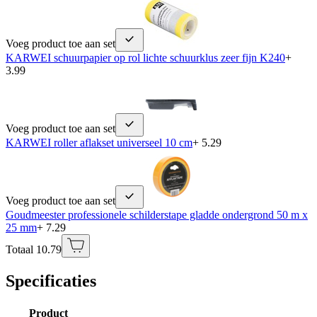
Voeg product toe aan set
KARWEI schuurpapier op rol lichte schuurklus zeer fijn K240
+
3.99
Voeg product toe aan set
KARWEI roller aflakset universeel 10 cm
+ 5.29
Voeg product toe aan set
Goudmeester professionele schilderstape gladde ondergrond 50 m x
25 mm
+ 7.29
Totaal 10.79
Specificaties
Product