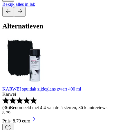
Bekijk alles in lak
Alternatieven
KARWEI spuitlak zijdeglans zwart 400 ml
Karwei
(
36
)
Beoordeeld met 4.4 van de 5 sterren, 36 klantreviews
8
.
79
Prijs: 8.79 euro