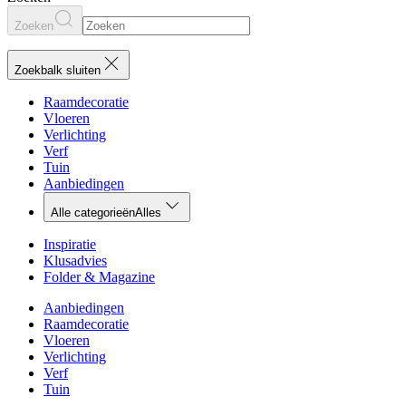
Zoeken
Zoekbalk sluiten
Raamdecoratie
Vloeren
Verlichting
Verf
Tuin
Aanbiedingen
Alle categorieën
Alles
Inspiratie
Klusadvies
Folder & Magazine
Aanbiedingen
Raamdecoratie
Vloeren
Verlichting
Verf
Tuin