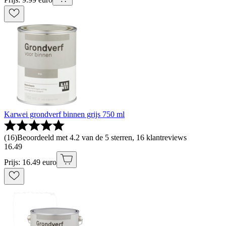
Karwei grondverf binnen grijs 750 ml
(
16
)
Beoordeeld met 4.2 van de 5 sterren, 16 klantreviews
16
.
49
Prijs: 16.49 euro