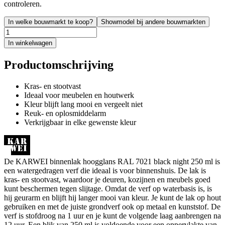
controleren.
In welke bouwmarkt te koop?
Showmodel bij andere bouwmarkten
In winkelwagen
Productomschrijving
Kras- en stootvast
Ideaal voor meubelen en houtwerk
Kleur blijft lang mooi en vergeelt niet
Reuk- en oplosmiddelarm
Verkrijgbaar in elke gewenste kleur
De KARWEI binnenlak hoogglans RAL 7021 black night 250 ml is
een watergedragen verf die ideaal is voor binnenshuis. De lak is
kras- en stootvast, waardoor je deuren, kozijnen en meubels goed
kunt beschermen tegen slijtage. Omdat de verf op waterbasis is, is
hij geurarm en blijft hij langer mooi van kleur. Je kunt de lak op hout
gebruiken en met de juiste grondverf ook op metaal en kunststof. De
verf is stofdroog na 1 uur en je kunt de volgende laag aanbrengen na
12 uur. Een blik van 250 ml is voldoende voor een oppervlakte van