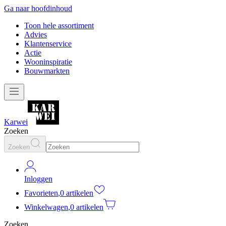
Ga naar hoofdinhoud
Toon hele assortiment
Advies
Klantenservice
Actie
Wooninspiratie
Bouwmarkten
Karwei
Zoeken
Zoeken
Inloggen
Favorieten
,
0 artikelen
Winkelwagen
,
0 artikelen
Zoeken