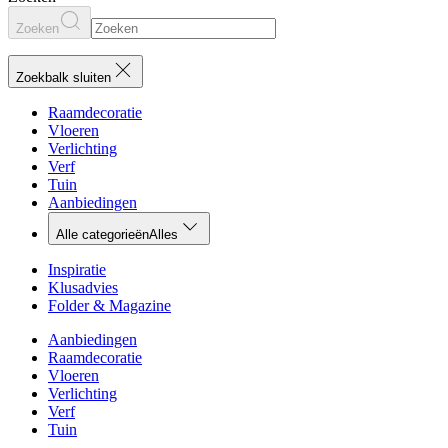
Zoeken
Zoekbalk sluiten
Raamdecoratie
Vloeren
Verlichting
Verf
Tuin
Aanbiedingen
Alle categorieën
Alles
Inspiratie
Klusadvies
Folder & Magazine
Aanbiedingen
Raamdecoratie
Vloeren
Verlichting
Verf
Tuin