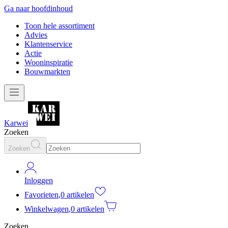
Ga naar hoofdinhoud
Toon hele assortiment
Advies
Klantenservice
Actie
Wooninspiratie
Bouwmarkten
Karwei
Zoeken
Zoeken
Inloggen
Favorieten
,
0 artikelen
Winkelwagen
,
0 artikelen
Zoeken