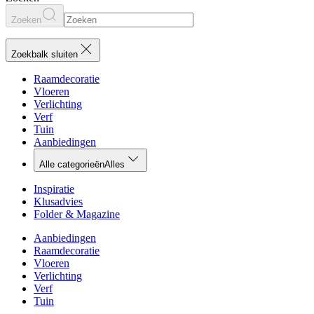
Zoeken
Zoekbalk sluiten
Raamdecoratie
Vloeren
Verlichting
Verf
Tuin
Aanbiedingen
Alle categorieën
Alles
Inspiratie
Klusadvies
Folder & Magazine
Aanbiedingen
Raamdecoratie
Vloeren
Verlichting
Verf
Tuin