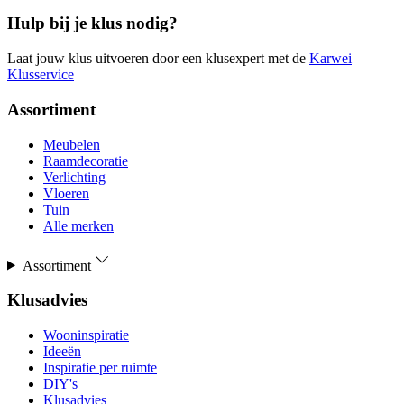
Hulp bij je klus nodig?
Laat jouw klus uitvoeren door een klusexpert met de
Karwei
Klusservice
Assortiment
Meubelen
Raamdecoratie
Verlichting
Vloeren
Tuin
Alle merken
Assortiment
Klusadvies
Wooninspiratie
Ideeën
Inspiratie per ruimte
DIY's
Klusadvies