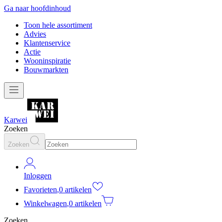
Ga naar hoofdinhoud
Toon hele assortiment
Advies
Klantenservice
Actie
Wooninspiratie
Bouwmarkten
Karwei
Zoeken
Zoeken
Inloggen
Favorieten
,
0 artikelen
Winkelwagen
,
0 artikelen
Zoeken