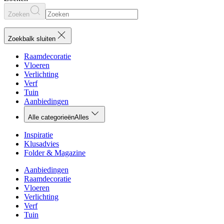
Zoeken
Zoekbalk sluiten
Raamdecoratie
Vloeren
Verlichting
Verf
Tuin
Aanbiedingen
Alle categorieën
Alles
Inspiratie
Klusadvies
Folder & Magazine
Aanbiedingen
Raamdecoratie
Vloeren
Verlichting
Verf
Tuin