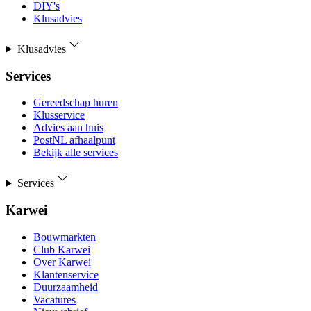
DIY's
Klusadvies
Klusadvies
Services
Gereedschap huren
Klusservice
Advies aan huis
PostNL afhaalpunt
Bekijk alle services
Services
Karwei
Bouwmarkten
Club Karwei
Over Karwei
Klantenservice
Duurzaamheid
Vacatures