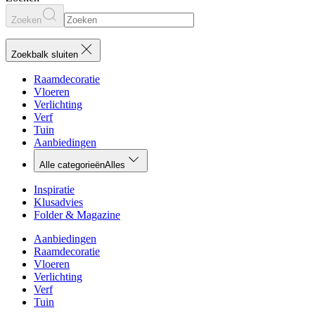
Zoeken
Zoekbalk sluiten
Raamdecoratie
Vloeren
Verlichting
Verf
Tuin
Aanbiedingen
Alle categorieën
Alles
Inspiratie
Klusadvies
Folder & Magazine
Aanbiedingen
Raamdecoratie
Vloeren
Verlichting
Verf
Tuin