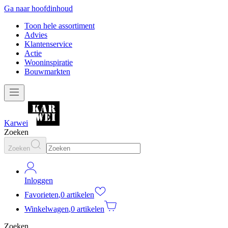
Ga naar hoofdinhoud
Toon hele assortiment
Advies
Klantenservice
Actie
Wooninspiratie
Bouwmarkten
Karwei
Zoeken
Zoeken
Inloggen
Favorieten
,
0 artikelen
Winkelwagen
,
0 artikelen
Zoeken