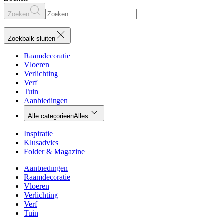
Zoeken
Zoekbalk sluiten
Raamdecoratie
Vloeren
Verlichting
Verf
Tuin
Aanbiedingen
Alle categorieën
Alles
Inspiratie
Klusadvies
Folder & Magazine
Aanbiedingen
Raamdecoratie
Vloeren
Verlichting
Verf
Tuin