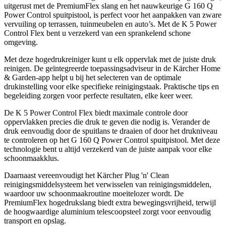
uitgerust met de PremiumFlex slang en het nauwkeurige G 160 Q
Power Control spuitpistool, is perfect voor het aanpakken van zware
vervuiling op terrassen, tuinmeubelen en auto’s. Met de K 5 Power
Control Flex bent u verzekerd van een sprankelend schone
omgeving.
Met deze hogedrukreiniger kunt u elk oppervlak met de juiste druk
reinigen. De geïntegreerde toepassingsadviseur in de Kärcher Home
& Garden-app helpt u bij het selecteren van de optimale
drukinstelling voor elke specifieke reinigingstaak. Praktische tips en
begeleiding zorgen voor perfecte resultaten, elke keer weer.
De K 5 Power Control Flex biedt maximale controle door
oppervlakken precies die druk te geven die nodig is. Verander de
druk eenvoudig door de spuitlans te draaien of door het drukniveau
te controleren op het G 160 Q Power Control spuitpistool. Met deze
technologie bent u altijd verzekerd van de juiste aanpak voor elke
schoonmaakklus.
Daarnaast vereenvoudigt het Kärcher Plug 'n' Clean
reinigingsmiddelsysteem het verwisselen van reinigingsmiddelen,
waardoor uw schoonmaakroutine moeitelozer wordt. De
PremiumFlex hogedrukslang biedt extra bewegingsvrijheid, terwijl
de hoogwaardige aluminium telescoopsteel zorgt voor eenvoudig
transport en opslag.