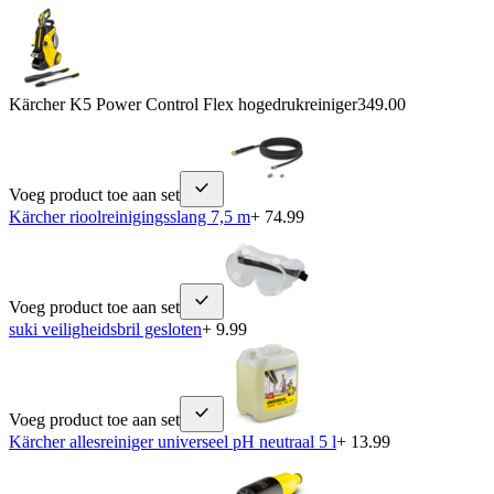
Kärcher K5 Power Control Flex hogedrukreiniger
349.00
Voeg product toe aan set
Kärcher rioolreinigingsslang 7,5 m
+ 74.99
Voeg product toe aan set
suki veiligheidsbril gesloten
+ 9.99
Voeg product toe aan set
Kärcher allesreiniger universeel pH neutraal 5 l
+ 13.99