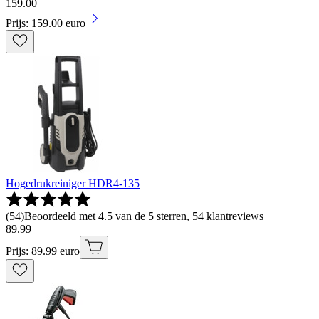
159
.
00
Prijs: 159.00 euro
Hogedrukreiniger HDR4-135
(
54
)
Beoordeeld met 4.5 van de 5 sterren, 54 klantreviews
89
.
99
Prijs: 89.99 euro