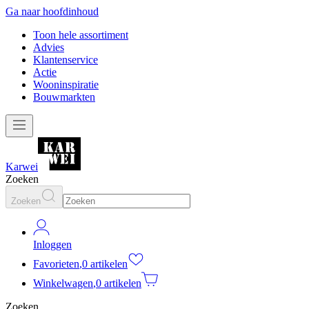
Ga naar hoofdinhoud
Toon hele assortiment
Advies
Klantenservice
Actie
Wooninspiratie
Bouwmarkten
Karwei
Zoeken
Zoeken
Inloggen
Favorieten
,
0 artikelen
Winkelwagen
,
0 artikelen
Zoeken