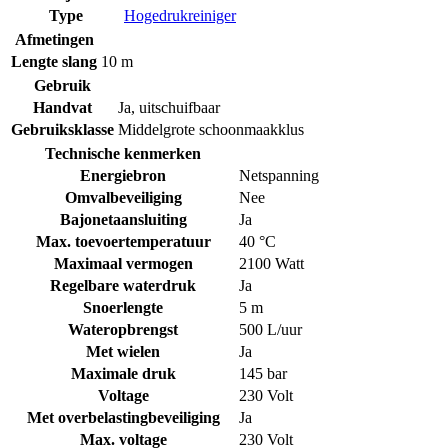
Type
Hogedrukreiniger
Afmetingen
Lengte slang
10 m
Gebruik
Handvat
Ja, uitschuifbaar
Gebruiksklasse
Middelgrote schoonmaakklus
Technische kenmerken
Energiebron
Netspanning
Omvalbeveiliging
Nee
Bajonetaansluiting
Ja
Max. toevoertemperatuur
40 °C
Maximaal vermogen
2100 Watt
Regelbare waterdruk
Ja
Snoerlengte
5 m
Wateropbrengst
500 L/uur
Met wielen
Ja
Maximale druk
145 bar
Voltage
230 Volt
Met overbelastingbeveiliging
Ja
Max. voltage
230 Volt