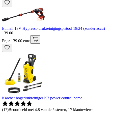
Einhell 18V Hypresso drukreinigingspistool 18/24 (zonder accu)
139
.
00
Prijs: 139.00 euro
Kärcher hogedrukreiniger K3 power control home
(
17
)
Beoordeeld met 4.8 van de 5 sterren, 17 klantreviews