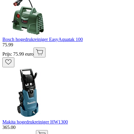
Bosch hogedrukreiniger EasyAquatak 100
75
.
99
Prijs: 75.99 euro
Makita hogedrukreiniger HW1300
365
.
00