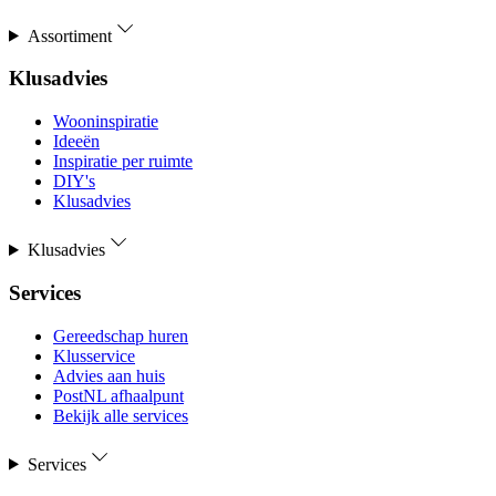
Assortiment
Klusadvies
Wooninspiratie
Ideeën
Inspiratie per ruimte
DIY's
Klusadvies
Klusadvies
Services
Gereedschap huren
Klusservice
Advies aan huis
PostNL afhaalpunt
Bekijk alle services
Services