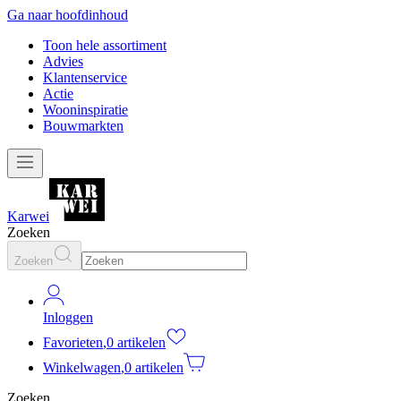
Ga naar hoofdinhoud
Toon hele assortiment
Advies
Klantenservice
Actie
Wooninspiratie
Bouwmarkten
Karwei
Zoeken
Zoeken
Inloggen
Favorieten
,
0 artikelen
Winkelwagen
,
0 artikelen
Zoeken