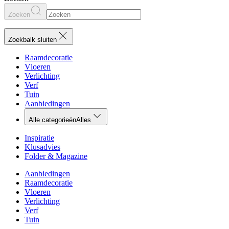
Zoeken
Zoekbalk sluiten
Raamdecoratie
Vloeren
Verlichting
Verf
Tuin
Aanbiedingen
Alle categorieën
Alles
Inspiratie
Klusadvies
Folder & Magazine
Aanbiedingen
Raamdecoratie
Vloeren
Verlichting
Verf
Tuin