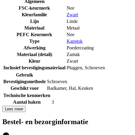
Algemeen
FSC-keurmerk
Nee
Kleurfamilie
Zwart
Lijn
Linde
Materiaal
Metaal
PEFC Keurmerk
Nee
Type
Kapstok
Afwerking
Poedercoating
Materiaal (detail)
Zamak
Kleur
Zwart
Inclusief bevestigingsmateriaal
Pluggen
,
Schroeven
Gebruik
Bevestigingsmethode
Schroeven
Geschikt voor
Badkamer
,
Hal
,
Keuken
Technische kenmerken
Aantal haken
3
Lees meer
Bestel- en bezorginformatie