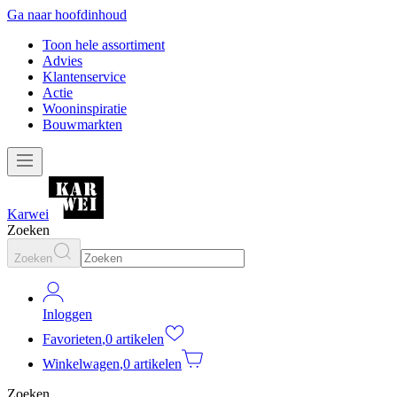
Ga naar hoofdinhoud
Toon hele assortiment
Advies
Klantenservice
Actie
Wooninspiratie
Bouwmarkten
Karwei
Zoeken
Zoeken
Inloggen
Favorieten
,
0 artikelen
Winkelwagen
,
0 artikelen
Zoeken