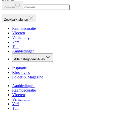
Zoeken
Zoekbalk sluiten
Raamdecoratie
Vloeren
Verlichting
Verf
Tuin
Aanbiedingen
Alle categorieën
Alles
Inspiratie
Klusadvies
Folder & Magazine
Aanbiedingen
Raamdecoratie
Vloeren
Verlichting
Verf
Tuin